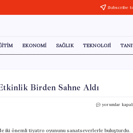
Subscribe t
ĞİTİM
EKONOMİ
SAĞLIK
TEKNOLOJİ
TANI
 Etkinlik Birden Sahne Aldı
Kartal’da
yorumlar kapal
Tiyatro
Coşkusu:
İki
Etkinlik
nde iki önemli tiyatro oyununu sanatseverlerle buluşturdu.