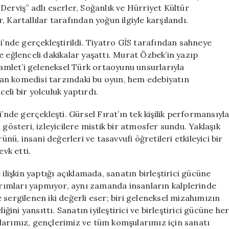
Birden
Derviş” adlı eserler, Soğanlık ve Hürriyet Kültür
Sahne
r, Kartallılar tarafından yoğun ilgiyle karşılandı.
Aldı
için
i’nde gerçekleştirildi. Tiyatro GİS tarafından sahneye
e eğlenceli dakikalar yaşattı. Murat Özbek’in yazıp
Hamlet’i geleneksel Türk ortaoyunu unsurlarıyla
an komedisi tarzındaki bu oyun, hem edebiyatın
eli bir yolculuk yaptırdı.
’nde gerçekleşti. Gürsel Fırat’ın tek kişilik performansıyl
 gösteri, izleyicilere mistik bir atmosfer sundu. Yaklaşık
ünü, insani değerleri ve tasavvufi öğretileri etkileyici bir
evk etti.
ilişkin yaptığı açıklamada, sanatın birleştirici gücüne
tırımları yapmıyor, aynı zamanda insanların kalplerinde
sergilenen iki değerli eser; biri geleneksel mizahımızın
ğini yansıttı. Sanatın iyileştirici ve birleştirici gücüne he
larımız, gençlerimiz ve tüm komşularımız için sanatı