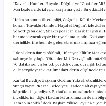
“Kavuklu Hamlet: Hayalet Düğün” ve “Gitsinler Mi? 
Merkezleri’nde izleyici karşısına çıktı. Bu etkinlikle
Hafta sonunun ilk etkinliği, Soğanlık Kültür Merkez
konan “Kavuklu Hamlet: Hayalet Düğün”, izleyiciler
yönettiği bu eser, Shakespeare’in klasik trajedisi 
harmanlayarak eşsiz bir uyarlama sundu. Eski zam
derinliklerine hem de geleneksel mizahımıza eğlenc
Etkinliklerin ikinci bölümü, Hürriyet Kültür Merkezi
sahneye koyduğu “Gitsinler Mi? Derviş” adlı müzikli
70 dakika süren bu tek perdeli oyun, dervişlik kültür
dille sergileyerek katılımcıları derin düşüncelere s
Kartal Belediye Başkanı Gökhan Yüksel, etkinliklere 
vurgu yaptı. “Kartal Belediyesi, sadece altyapı ya
köprüler inşa ediyor. Bu hafta sonu sahnelerimizde 
inceliklerini, diğeri kadim kültürümüzün derin bilgeli
zaman inandık” dedi. Başkan Yüksel, ayrıca “Çocuk