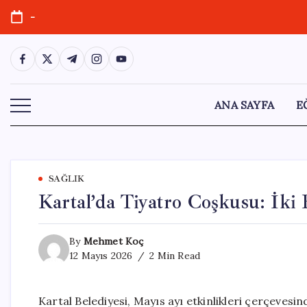
Skip
-
to
content
https://www.facebook.com/
https://twitter.com/
https://t.me/
https://www.instagram.com/
https://youtube.com/
ANA SAYFA
E
SAĞLIK
Kartal’da Tiyatro Coşkusu: İki
By
Mehmet Koç
12 Mayıs 2026
2 Min Read
Kartal Belediyesi, Mayıs ayı etkinlikleri çerçevesi