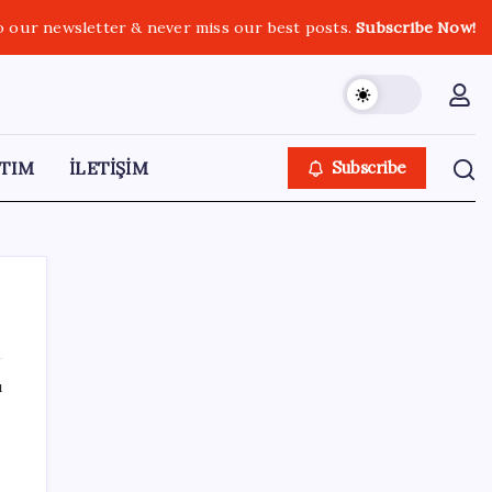
o our newsletter & never miss our best posts.
Subscribe Now!
TIM
İLETİŞİM
Subscribe
ı
SON YAZILAR
Euro banknotları baştan aşağı yenileniyor:
Avrupa Merkez Bankası’ndan yeni nesil