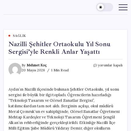
Skip
to
content
SAĞLIK
Nazilli Şehitler Ortaokulu Yıl Sonu
Sergisi’yle Renkli Anlar Yaşattı
Nazilli
By
Mehmet Koç
yorumlar kapalı
Şehitler
20 Mayıs 2026
1 Min Read
Ortaokulu
Yıl
Sonu
Aydın’ın Nazilli ilçesinde bulunan Şehitler Ortaokulu, yıl sonu
Sergisi’yle
sergisi ile büyük bir ilgi topladı. Öğrencilerin hazırladığı
Renkli
Anlar
“Teknoloji Tasarım ve Görsel Sanatlar Sergisi”,
Yaşattı
katılımcılardan tam not aldı. Serginin açılışı, okul müdürü
için
Meral Çomruk’un ev sahipliğinde, Görsel Sanatlar Öğretmeni
Mehtap Kardeşler ve Teknoloji Tasarım Öğretmeni Şengül
Alkan’ın rehberliğinde gerçekleştirildi. Etkinliğe Nazilli İlçe
Milli Eğitim Şube Müdürü Yıldıray Demir, diğer okulların