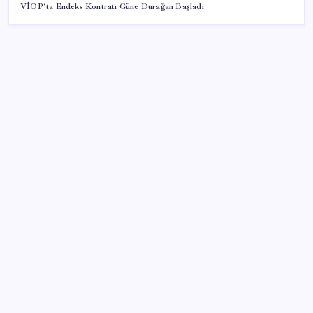
VİOP’ta Endeks Kontratı Güne Durağan Başladı
SON YAZILAR
Bakan Kurum: Bu işler ahbap çavuş ilişkisiyle
yürümez
Huawei Nova 16 SE 8500mAh Batarya ve Uydu
Bağlantısı ile Tanıtıldı
ABD ile ticaret gerilimine rağmen artış: Çin malları
tüm dünyayı sarıyor
OpenAI’ın İlk Cihazı için Fiyat ve Tasarım Belli Oldu