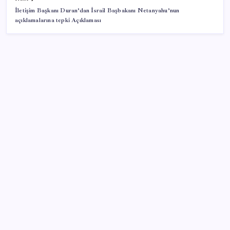
İletişim Başkanı Duran’dan İsrail Başbakanı Netanyahu’nun
açıklamalarına tepki Açıklaması
SON YAZILAR
Bakan Kurum: Bu işler ahbap çavuş ilişkisiyle
yürümez
Huawei Nova 16 SE 8500mAh Batarya ve Uydu
Bağlantısı ile Tanıtıldı
ABD ile ticaret gerilimine rağmen artış: Çin malları
tüm dünyayı sarıyor