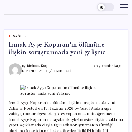
Skip
to
content
SAĞLIK
Irmak Ayşe Koparan’ın ölümüne
ilişkin soruşturmada yeni gelişme
Irmak
By
Mehmet Koç
yorumlar kapalı
Ayşe
13 Haziran 2026
1 Min Read
Koparan’ın
ölümüne
ilişkin
soruşturmada
yeni
gelişme
Irmak Ayşe Koparan’ın ölümüne ilişkin soruşturmada yeni
için
gelişme Posted on 13 Haziran 2026 by Yusuf Arslan Ağrı
Valiliği, Hamur ilçesinde görev yapan anasınıfı öğretmeni
Irmak Ayşe Koparan’ın hayatını kaybetmesine ilişkin açıklama
yaptı. Açıklamada olayla ilgili adli soruşturmanın sürdüğü,
idari inceleme için müfettiş görevlendirildiği bildirildi.