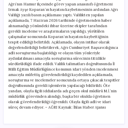
Ağrı’nın Hamur ilçesinde görev yapan anasınıfı öğretmeni
Irmak Ayşe Koparan’ın hayatını kaybetmesinin ardından Ağrı
Valiliği yazılı basın açıklaması yaptı. Valilikten yapılan
açıklamada, 7 Haziran 2026 tarihinde öğretmenden haber
alınamadığı yönündeki ihbar üzerine ekipler tarafından
gerekli inceleme ve araştırmaların yapıldığı, yürütülen
çalışmalar sonucunda Koparan’ın hayatını kaybettiğinin
tespit edildiği belirtildi. Açıklamada, olayın intihar olarak
değerlendirildiği belirtilerek, Ağrı Cumhuriyet Başsavcılığınca
adli soruşturma başlatıldığı ve olayın tüm yönleriyle
aydınlatılması amacıyla soruşturma sürecinin titizlikle
sürdürüldüğü ifade edildi. Valilik talimatları doğrultusunda İl
Milli Eğitim Müdürlüğünce konunun idari yönden incelenmesi
amacıyla müfettiş görevlendirildiği kaydedilen açıklamada,
soruşturma ve incelemeler sonucunda ortaya çıkacak tespitler
doğrultusunda gerekli işlemlerin yapılacağı bildirildi. Öte
yandan, olayla ilgili iddialarda adı geçen okul müdürü M.İ.’nin
müdürlük görevinden alındığı, başka bir okulda öğretmen
olarak görevlendirildiği öğrenildi. Olayla ilgili adli ve idari
süreç devam ediyor. – AĞRI Kaynak: İhlas Haber Ajansı