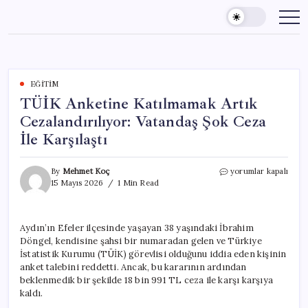
Skip
to
content
EĞITIM
TÜİK Anketine Katılmamak Artık
Cezalandırılıyor: Vatandaş Şok Ceza
İle Karşılaştı
TÜİK
By
Mehmet Koç
yorumlar kapalı
Anketine
15 Mayıs 2026
1 Min Read
Katılmamak
Artık
Cezalandırılıyor:
Aydın’ın Efeler ilçesinde yaşayan 38 yaşındaki İbrahim
Vatandaş
Döngel, kendisine şahsi bir numaradan gelen ve Türkiye
Şok
Ceza
İstatistik Kurumu (TÜİK) görevlisi olduğunu iddia eden kişinin
İle
anket talebini reddetti. Ancak, bu kararının ardından
Karşılaştı
beklenmedik bir şekilde 18 bin 991 TL ceza ile karşı karşıya
için
kaldı.