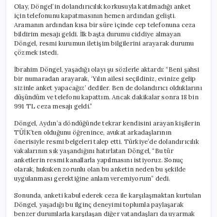
Olay, Döngel’in dolandırıcılık korkusuyla katılmadığı anket
için telefonunu kapatmasının hemen ardından gelişti.
Aramanın ardından kısa bir süre içinde cep telefonuna ceza
bildirim mesajı geldi. İlk başta durumu ciddiye almayan
Döngel, resmi kurumun iletişim bilgilerini arayarak durumu
çözmek istedi.
İbrahim Döngel, yaşadığı olayı şu sözlerle aktardı: “Beni şahsi
bir numaradan arayarak, ‘Yılın ailesi seçildiniz, evinize gelip
sizinle anket yapacağız’ dediler. Ben de dolandırıcı olduklarını
düşündüm ve telefonu kapattım. Ancak dakikalar sonra 18 bin
991 TL ceza mesajı geldi.”
Döngel, Aydın’a döndüğünde tekrar kendisini arayan kişilerin
TÜİK’ten olduğunu öğrenince, avukat arkadaşlarının
önerisiyle resmi belgeleri talep etti. Türkiye’de dolandırıcılık
vakalarının sık yaşandığını hatırlatan Döngel, “Bu tür
anketlerin resmi kanallarla yapılmasını istiyoruz. Sonuç
olarak, hukuken zorunlu olan bu anketin neden bu şekilde
uygulanması gerektiğine anlam veremiyorum” dedi.
Sonunda, anketi kabul ederek ceza ile karşılaşmaktan kurtulan
Döngel, yaşadığı bu ilginç deneyimi toplumla paylaşarak
benzer durumlarla karşılaşan diğer vatandaşları da uyarmak