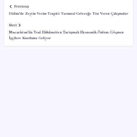
Previous
Didim’de Zeytin Verim Tespiti: Tarımsal Geleceğe Yön Veren Çalışmalar
Next
Macaristan’da Yeni Hükümetten Tartışmalı Ekonomik Önlem: Göçmen
İşçilere Kısıtlama Geliyor
SON YAZILAR
Bakan Kurum: Bu işler ahbap çavuş ilişkisiyle
yürümez
Huawei Nova 16 SE 8500mAh Batarya ve Uydu