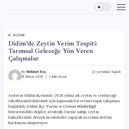
Skip
to
content
EĞITIM
Didim’de Zeytin Verim Tespiti:
Tarımsal Geleceğe Yön Veren
Çalışmalar
Didim’de
By
Mehmet Koç
yorumlar kapalı
Zeytin
15 Mayıs 2026
1 Min Read
Verim
Tespiti:
Tarımsal
Aydın’ın Didim ilçesinde, 2026 yılına ait zeytin ve zeytinyağı
Geleceğe
rekoltesini belirlemek için kapsamlı bir verim tespit çalışması
Yön
Veren
başlatıldı. Didim İlçe Tarım ve Orman Müdürlüğü
Çalışmalar
bünyesindeki ekipler, stratejik öneme sahip zeytin
için
bahçelerinde detaylı incelemeler yaparak sezonun üretim
haritasını oluşturuyor.