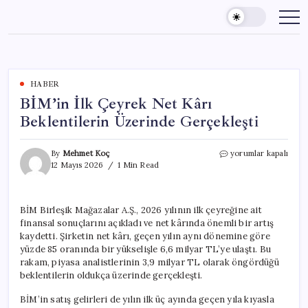
Skip
to
content
HABER
BİM’in İlk Çeyrek Net Kârı
Beklentilerin Üzerinde Gerçekleşti
BİM’in
By
Mehmet Koç
yorumlar kapalı
İlk
12 Mayıs 2026
1 Min Read
Çeyrek
Net
Kârı
BİM Birleşik Mağazalar A.Ş., 2026 yılının ilk çeyreğine ait
Beklentilerin
finansal sonuçlarını açıkladı ve net kârında önemli bir artış
Üzerinde
Gerçekleşti
kaydetti. Şirketin net kârı, geçen yılın aynı dönemine göre
için
yüzde 85 oranında bir yükselişle 6,6 milyar TL’ye ulaştı. Bu
rakam, piyasa analistlerinin 3,9 milyar TL olarak öngördüğü
beklentilerin oldukça üzerinde gerçekleşti.
BİM’in satış gelirleri de yılın ilk üç ayında geçen yıla kıyasla