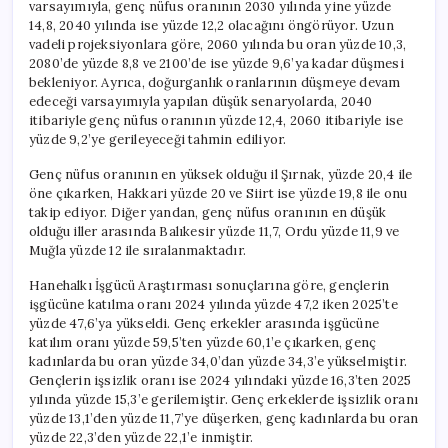
varsayımıyla, genç nüfus oranının 2030 yılında yine yüzde
14,8, 2040 yılında ise yüzde 12,2 olacağını öngörüyor. Uzun
vadeli projeksiyonlara göre, 2060 yılında bu oran yüzde 10,3,
2080’de yüzde 8,8 ve 2100’de ise yüzde 9,6’ya kadar düşmesi
bekleniyor. Ayrıca, doğurganlık oranlarının düşmeye devam
edeceği varsayımıyla yapılan düşük senaryolarda, 2040
itibariyle genç nüfus oranının yüzde 12,4, 2060 itibariyle ise
yüzde 9,2’ye gerileyeceği tahmin ediliyor.
Genç nüfus oranının en yüksek olduğu il Şırnak, yüzde 20,4 ile
öne çıkarken, Hakkari yüzde 20 ve Siirt ise yüzde 19,8 ile onu
takip ediyor. Diğer yandan, genç nüfus oranının en düşük
olduğu iller arasında Balıkesir yüzde 11,7, Ordu yüzde 11,9 ve
Muğla yüzde 12 ile sıralanmaktadır.
Hanehalkı İşgücü Araştırması sonuçlarına göre, gençlerin
işgücüne katılma oranı 2024 yılında yüzde 47,2 iken 2025’te
yüzde 47,6’ya yükseldi. Genç erkekler arasında işgücüne
katılım oranı yüzde 59,5’ten yüzde 60,1’e çıkarken, genç
kadınlarda bu oran yüzde 34,0’dan yüzde 34,3’e yükselmiştir.
Gençlerin işsizlik oranı ise 2024 yılındaki yüzde 16,3’ten 2025
yılında yüzde 15,3’e gerilemiştir. Genç erkeklerde işsizlik oranı
yüzde 13,1’den yüzde 11,7’ye düşerken, genç kadınlarda bu oran
yüzde 22,3’den yüzde 22,1’e inmiştir.