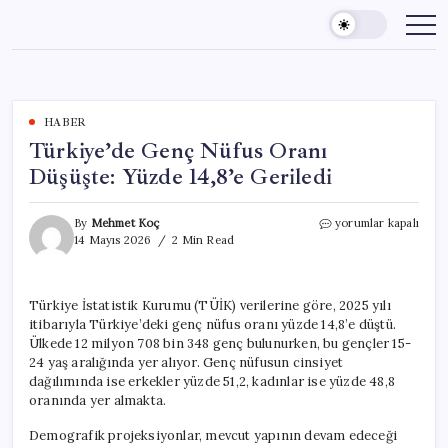
Skip
to
content
HABER
Türkiye’de Genç Nüfus Oranı
Düşüşte: Yüzde 14,8’e Geriledi
Türkiye’de
By
Mehmet Koç
yorumlar kapalı
Genç
14 Mayıs 2026
2 Min Read
Nüfus
Oranı
Düşüşte:
Türkiye İstatistik Kurumu (TÜİK) verilerine göre, 2025 yılı
Yüzde
itibarıyla Türkiye’deki genç nüfus oranı yüzde 14,8’e düştü.
14,8’e
Geriledi
Ülkede 12 milyon 708 bin 348 genç bulunurken, bu gençler 15-
için
24 yaş aralığında yer alıyor. Genç nüfusun cinsiyet
dağılımında ise erkekler yüzde 51,2, kadınlar ise yüzde 48,8
oranında yer almakta.
Demografik projeksiyonlar, mevcut yapının devam edeceği