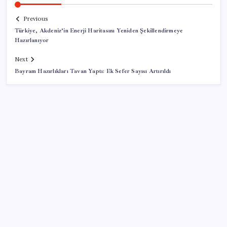
Previous
Türkiye, Akdeniz’in Enerji Haritasını Yeniden Şekillendirmeye
Hazırlanıyor
Next
Bayram Hazırlıkları Tavan Yaptı: Ek Sefer Sayısı Artırıldı
SON YAZILAR
Euro banknotları baştan aşağı yenileniyor: Avrupa
Merkez Bankası’ndan yeni nesil hamlesi