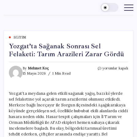
Skip
to
content
EĞITIM
Yozgat’ta Sağanak Sonrası Sel
Felaketi: Tarım Arazileri Zarar Gördü
Yozgat’ta
By
Mehmet Koç
yorumlar kapalı
Sağanak
15 Mayıs 2026
1 Min Read
Sonrası
Sel
Felaketi:
Yozgat’ta meydana gelen etkili sağanak yağış, bazı köylerde
Tarım
sel felaketine yol açarak tarım arazilerini olumsuz etkiledi.
Arazileri
Zarar
Merkeze bağlı İnceçayır ile Sorgun ilçesindeki Aşağıkarakaya
Gördü
köyünde gerçekleşen sel, özellikle hububat ekili alanlarda ciddi
için
hasara neden oldu. Hasar tespit çalışmaları için İl Tarım ve
Orman Müdürlüğü ile AFAD ekipleri hemen sahaya çıkarak
incelemelere başladı. Bu olay, bölgedeki tarımsal üretimi
tehdit ederken, çiftçiler arasında endişe yarattı. Sel