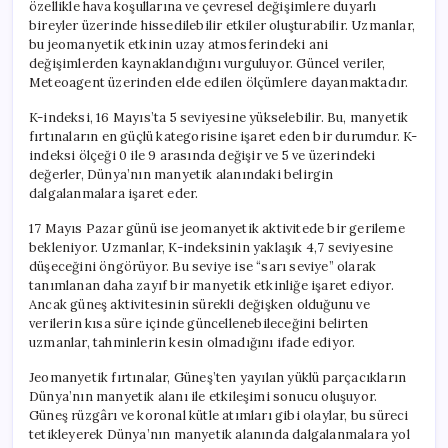
özellikle hava koşullarına ve çevresel değişimlere duyarlı
bireyler üzerinde hissedilebilir etkiler oluşturabilir. Uzmanlar,
bu jeomanyetik etkinin uzay atmosferindeki ani
değişimlerden kaynaklandığını vurguluyor. Güncel veriler,
Meteoagent üzerinden elde edilen ölçümlere dayanmaktadır.
K-indeksi, 16 Mayıs’ta 5 seviyesine yükselebilir. Bu, manyetik
fırtınaların en güçlü kategorisine işaret eden bir durumdur. K-
indeksi ölçeği 0 ile 9 arasında değişir ve 5 ve üzerindeki
değerler, Dünya’nın manyetik alanındaki belirgin
dalgalanmalara işaret eder.
17 Mayıs Pazar günü ise jeomanyetik aktivitede bir gerileme
bekleniyor. Uzmanlar, K-indeksinin yaklaşık 4,7 seviyesine
düşeceğini öngörüyor. Bu seviye ise “sarı seviye” olarak
tanımlanan daha zayıf bir manyetik etkinliğe işaret ediyor.
Ancak güneş aktivitesinin sürekli değişken olduğunu ve
verilerin kısa süre içinde güncellenebileceğini belirten
uzmanlar, tahminlerin kesin olmadığını ifade ediyor.
Jeomanyetik fırtınalar, Güneş’ten yayılan yüklü parçacıkların
Dünya’nın manyetik alanı ile etkileşimi sonucu oluşuyor.
Güneş rüzgârı ve koronal kütle atımları gibi olaylar, bu süreci
tetikleyerek Dünya’nın manyetik alanında dalgalanmalara yol