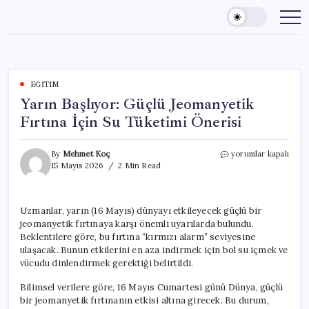
Skip
to
content
EĞITIM
Yarın Başlıyor: Güçlü Jeomanyetik
Fırtına İçin Su Tüketimi Önerisi
Yarın
By
Mehmet Koç
yorumlar kapalı
Başlıyor:
15 Mayıs 2026
2 Min Read
Güçlü
Jeomanyetik
Fırtına
Uzmanlar, yarın (16 Mayıs) dünyayı etkileyecek güçlü bir
İçin
jeomanyetik fırtınaya karşı önemli uyarılarda bulundu.
Su
Tüketimi
Beklentilere göre, bu fırtına “kırmızı alarm” seviyesine
Önerisi
ulaşacak. Bunun etkilerini en aza indirmek için bol su içmek ve
için
vücudu dinlendirmek gerektiği belirtildi.
Bilimsel verilere göre, 16 Mayıs Cumartesi günü Dünya, güçlü
bir jeomanyetik fırtınanın etkisi altına girecek. Bu durum,