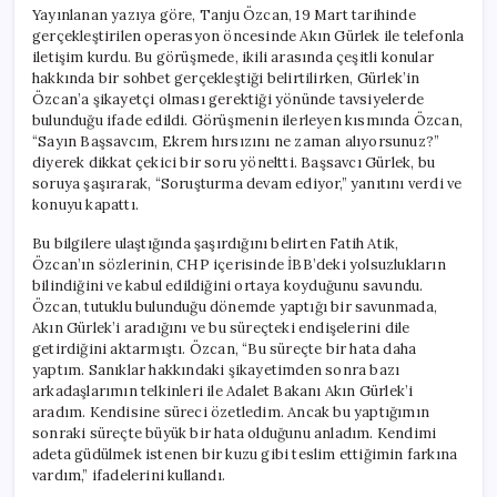
Yayınlanan yazıya göre, Tanju Özcan, 19 Mart tarihinde
gerçekleştirilen operasyon öncesinde Akın Gürlek ile telefonla
iletişim kurdu. Bu görüşmede, ikili arasında çeşitli konular
hakkında bir sohbet gerçekleştiği belirtilirken, Gürlek’in
Özcan’a şikayetçi olması gerektiği yönünde tavsiyelerde
bulunduğu ifade edildi. Görüşmenin ilerleyen kısmında Özcan,
“Sayın Başsavcım, Ekrem hırsızını ne zaman alıyorsunuz?”
diyerek dikkat çekici bir soru yöneltti. Başsavcı Gürlek, bu
soruya şaşırarak, “Soruşturma devam ediyor,” yanıtını verdi ve
konuyu kapattı.
Bu bilgilere ulaştığında şaşırdığını belirten Fatih Atik,
Özcan’ın sözlerinin, CHP içerisinde İBB’deki yolsuzlukların
bilindiğini ve kabul edildiğini ortaya koyduğunu savundu.
Özcan, tutuklu bulunduğu dönemde yaptığı bir savunmada,
Akın Gürlek’i aradığını ve bu süreçteki endişelerini dile
getirdiğini aktarmıştı. Özcan, “Bu süreçte bir hata daha
yaptım. Sanıklar hakkındaki şikayetimden sonra bazı
arkadaşlarımın telkinleri ile Adalet Bakanı Akın Gürlek’i
aradım. Kendisine süreci özetledim. Ancak bu yaptığımın
sonraki süreçte büyük bir hata olduğunu anladım. Kendimi
adeta güdülmek istenen bir kuzu gibi teslim ettiğimin farkına
vardım,” ifadelerini kullandı.