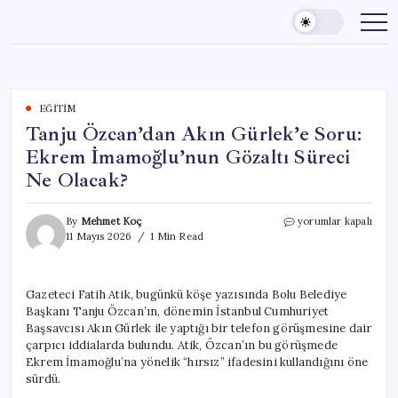
Skip
to
content
EĞITIM
Tanju Özcan’dan Akın Gürlek’e Soru:
Ekrem İmamoğlu’nun Gözaltı Süreci
Ne Olacak?
Tanju
By
Mehmet Koç
yorumlar kapalı
Özcan’dan
11 Mayıs 2026
1 Min Read
Akın
Gürlek’e
Soru:
Gazeteci Fatih Atik, bugünkü köşe yazısında Bolu Belediye
Ekrem
Başkanı Tanju Özcan’ın, dönemin İstanbul Cumhuriyet
İmamoğlu’nun
Gözaltı
Başsavcısı Akın Gürlek ile yaptığı bir telefon görüşmesine dair
Süreci
çarpıcı iddialarda bulundu. Atik, Özcan’ın bu görüşmede
Ne
Ekrem İmamoğlu’na yönelik “hırsız” ifadesini kullandığını öne
Olacak?
sürdü.
için