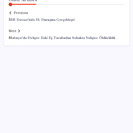
Previous
İBB Davası’nda 35. Duruşma Gerçekleşti
Next
Malatya’da Dehşet: Eski Eş Tarafından Sokakta Vahşice Öldürüldü
SON YAZILAR
Bakan Kurum: Bu işler ahbap çavuş ilişkisiyle
yürümez
Huawei Nova 16 SE 8500mAh Batarya ve Uydu