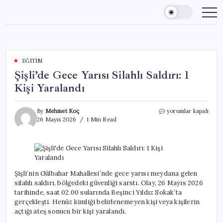
Skip
to
content
EĞITIM
Şişli’de Gece Yarısı Silahlı Saldırı: 1
Kişi Yaralandı
Şişli’de
By
Mehmet Koç
yorumlar kapalı
Gece
26 Mayıs 2026
1 Min Read
Yarısı
Silahlı
Saldırı:
1
Kişi
Yaralandı
Şişli’nin Gülbahar Mahallesi’nde gece yarısı meydana gelen
için
silahlı saldırı, bölgedeki güvenliği sarstı. Olay, 26 Mayıs 2026
tarihinde, saat 02.00 sularında Beşinci Yıldız Sokak’ta
gerçekleşti. Henüz kimliği belirlenemeyen kişi veya kişilerin
açtığı ateş sonucu bir kişi yaralandı.