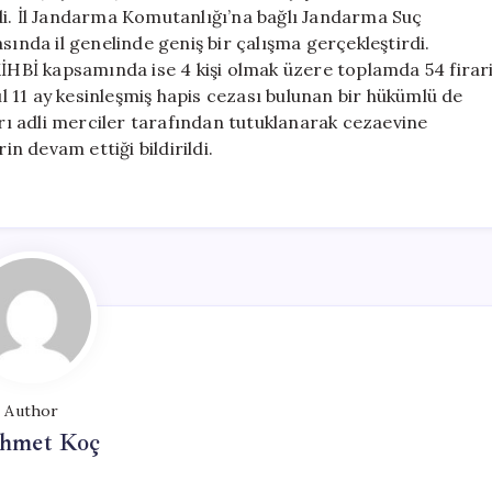
22’si
di. İl Jandarma Komutanlığı’na bağlı Jandarma Suç
Tutuklandı
sında il genelinde geniş bir çalışma gerçekleştirdi.
için
HBİ kapsamında ise 4 kişi olmak üzere toplamda 54 firar
ıl 11 ay kesinleşmiş hapis cezası bulunan bir hükümlü de
arı adli merciler tarafından tutuklanarak cezaevine
in devam ettiği bildirildi.
Author
hmet Koç