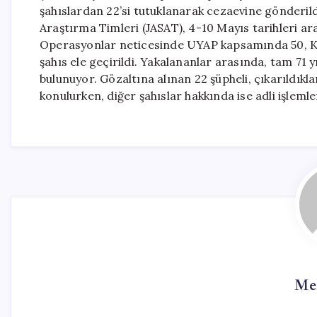
şahıslardan 22’si tutuklanarak cezaevine gönderil
Araştırma Timleri (JASAT), 4-10 Mayıs tarihleri ara
Operasyonlar neticesinde UYAP kapsamında 50, Kİ
şahıs ele geçirildi. Yakalananlar arasında, tam 71 y
bulunuyor. Gözaltına alınan 22 şüpheli, çıkarıldıkl
konulurken, diğer şahıslar hakkında ise adli işlemler
Me