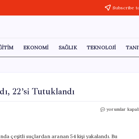
Subscribe t
ĞİTİM
EKONOMİ
SAĞLIK
TEKNOLOJİ
TANI
dı, 22’si Tutuklandı
Şırnak’ta
yorumlar kapal
Firari
54
Kişi
Yakalandı,
da çeşitli suçlardan aranan 54 kişi yakalandı. Bu