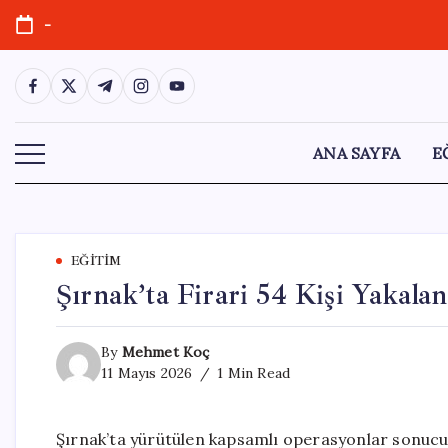
Skip
-
to
content
https://www.facebook.com/
https://twitter.com/
https://t.me/
https://www.instagram.com/
https://youtube.com/
ANA SAYFA
E
EĞITIM
Şırnak’ta Firari 54 Kişi Yakalan
By
Mehmet Koç
11 Mayıs 2026
1 Min Read
Şırnak’ta yürütülen kapsamlı operasyonlar sonucun