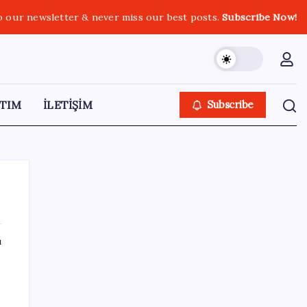
o our newsletter & never miss our best posts.
Subscribe Now!
TIM
İLETİŞİM
Subscribe
ı
SON YAZILAR
Euro banknotları baştan aşağı yenileniyor:
Avrupa Merkez Bankası’ndan yeni nesil