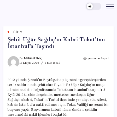
Skip
to
content
EĞITIM
Şehit Uğur Sağdıç’ın Kabri Tokat’tan
İstanbul’a Taşındı
Şehit
By
Mehmet Koç
yorumlar kapalı
Uğur
13 Mayıs 2026
1 Min Read
Sağdıç’ın
Kabri
Tokat’tan
2012 yılında Şırnak’ın Beytüşşebap ilçesinde gerçekleştirilen
İstanbul’a
terör saldırısında şehit olan Piyade Er Uğur Sağdıç’ın naaşı,
Taşındı
için
ailesinin talebi doğrultusunda Tokat’tan İstanbul’a taşındı. 3
Eylül 2012 tarihinde şehadet mertebesine ulaşan Uğur
Sağdıç’ın kabri, Tokat’ın Turhal ilçesinde yer alıyordu. Ailesi,
kabrin İstanbul’a nakil edilmesi için Tokat Valiliği’ne resmi bir
başvuru yaptı. Başvurunun kabulünün ardından, şehidin
mezarındaki nakil işlemleri başlatıldı.