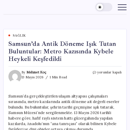
Skip
to
content
SAĞLIK
Samsun’da Antik Döneme Işık Tutan
Buluntular: Metro Kazısında Kybele
Heykeli Keşfedildi
Samsun’da
By
Mehmet Koç
yorumlar kapalı
Antik
13 Mayıs 2026
1 Min Read
Döneme
Işık
Tutan
Samsun’da gerçekleştirilen ulaşım altyapısı çalışmaları
Buluntular:
sırasında, metro kazılarında antik döneme ait değerli eserler
Metro
Kazısında
bulundu. Bu buluntular, şehrin tarihi geçmişine ışık tutarak,
Kybele
Samsun Müzesi’nde sergilenmekte. 13 Mayıs 2026 tarihli
Heykeli
habere göre, hafif raylı sistem hattı güzergahında yapılan
Keşfedildi
kazılarda, Anadolu’nun “ana tanrıçası” olarak bilinen Kybele
için
figürleri ve dini objeler ortaya çıkmış durumda.