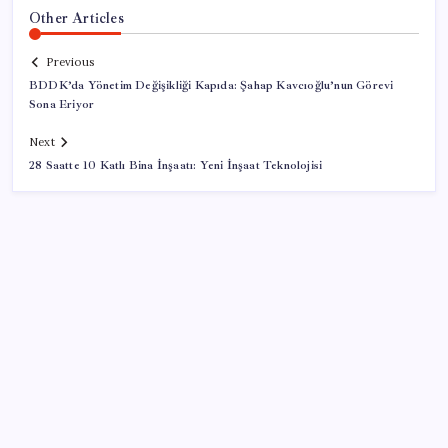
Other Articles
Previous
BDDK’da Yönetim Değişikliği Kapıda: Şahap Kavcıoğlu’nun Görevi
Sona Eriyor
Next
28 Saatte 10 Katlı Bina İnşaatı: Yeni İnşaat Teknolojisi
SON YAZILAR
Euro banknotları baştan aşağı yenileniyor: Avrupa