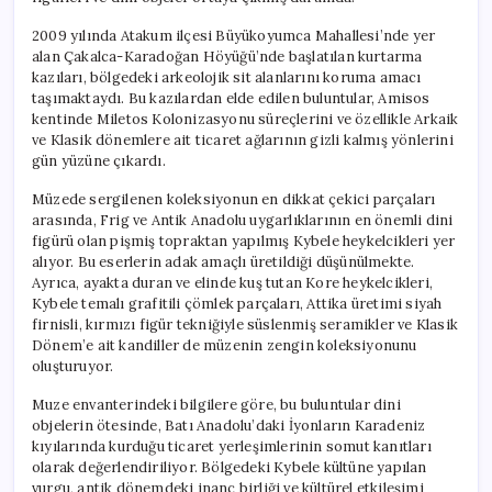
2009 yılında Atakum ilçesi Büyükoyumca Mahallesi’nde yer
alan Çakalca-Karadoğan Höyüğü’nde başlatılan kurtarma
kazıları, bölgedeki arkeolojik sit alanlarını koruma amacı
taşımaktaydı. Bu kazılardan elde edilen buluntular, Amisos
kentinde Miletos Kolonizasyonu süreçlerini ve özellikle Arkaik
ve Klasik dönemlere ait ticaret ağlarının gizli kalmış yönlerini
gün yüzüne çıkardı.
Müzede sergilenen koleksiyonun en dikkat çekici parçaları
arasında, Frig ve Antik Anadolu uygarlıklarının en önemli dini
figürü olan pişmiş topraktan yapılmış Kybele heykelcikleri yer
alıyor. Bu eserlerin adak amaçlı üretildiği düşünülmekte.
Ayrıca, ayakta duran ve elinde kuş tutan Kore heykelcikleri,
Kybele temalı grafitili çömlek parçaları, Attika üretimi siyah
firnisli, kırmızı figür tekniğiyle süslenmiş seramikler ve Klasik
Dönem’e ait kandiller de müzenin zengin koleksiyonunu
oluşturuyor.
Muze envanterindeki bilgilere göre, bu buluntular dini
objelerin ötesinde, Batı Anadolu’daki İyonların Karadeniz
kıyılarında kurduğu ticaret yerleşimlerinin somut kanıtları
olarak değerlendiriliyor. Bölgedeki Kybele kültüne yapılan
vurgu, antik dönemdeki inanç birliği ve kültürel etkileşimi