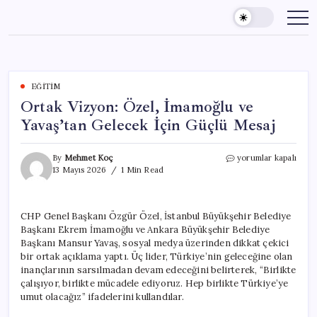
Skip
to
content
EĞITIM
Ortak Vizyon: Özel, İmamoğlu ve
Yavaş’tan Gelecek İçin Güçlü Mesaj
Ortak
By
Mehmet Koç
yorumlar kapalı
Vizyon:
13 Mayıs 2026
1 Min Read
Özel,
İmamoğlu
ve
CHP Genel Başkanı Özgür Özel, İstanbul Büyükşehir Belediye
Yavaş’tan
Başkanı Ekrem İmamoğlu ve Ankara Büyükşehir Belediye
Gelecek
İçin
Başkanı Mansur Yavaş, sosyal medya üzerinden dikkat çekici
Güçlü
bir ortak açıklama yaptı. Üç lider, Türkiye’nin geleceğine olan
Mesaj
inançlarının sarsılmadan devam edeceğini belirterek, “Birlikte
için
çalışıyor, birlikte mücadele ediyoruz. Hep birlikte Türkiye’ye
umut olacağız” ifadelerini kullandılar.