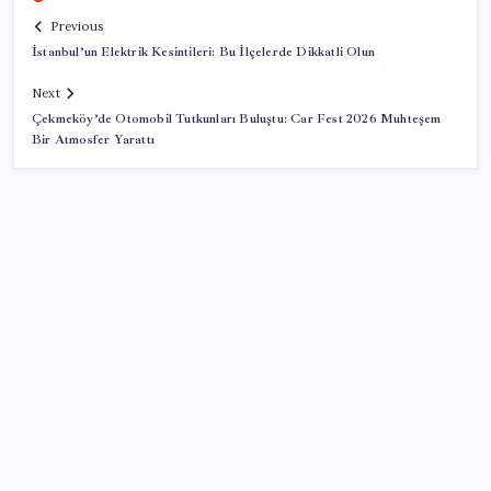
Previous
İstanbul’un Elektrik Kesintileri: Bu İlçelerde Dikkatli Olun
Next
Çekmeköy’de Otomobil Tutkunları Buluştu: Car Fest 2026 Muhteşem
Bir Atmosfer Yarattı
SON YAZILAR
Bakan Kurum: Bu işler ahbap çavuş ilişkisiyle
yürümez
Huawei Nova 16 SE 8500mAh Batarya ve Uydu