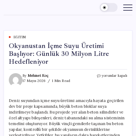
Skip
to
content
EĞITIM
Okyanustan İçme Suyu Üretimi
Başlıyor: Günlük 30 Milyon Litre
Hedefleniyor
Okyanustan
By
Mehmet Koç
yorumlar kapalı
İçme
17 Mayıs 2026
1 Min Read
Suyu
Üretimi
Başlıyor:
Deniz suyundan içme suyu üretimi amacıyla hayata geçirilen
Günlük
dev bir proje kapsamında, büyük beton bloklar suya
30
Milyon
indirilmeye başlandı. Bu projede yer alan beton silindirler ve
Litre
özel altyapı bileşenleri, deniz tabanındaki su alma sisteminin
Hedefleniyor
temelini oluşturuyor. Büyük vinçli gemilerle taşınan bu beton
için
yapılar, kontrollü bir şekilde okyanusun derinliklerine
yerleştiriliyor. Yetkililer, bu yapıların dalga hareketlerinden