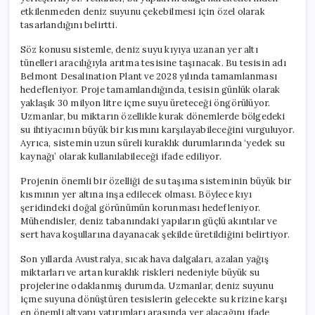
etkilenmeden deniz suyunu çekebilmesi için özel olarak
tasarlandığını belirtti.
Söz konusu sistemle, deniz suyu kıyıya uzanan yer altı
tünelleri aracılığıyla arıtma tesisine taşınacak. Bu tesisin adı
Belmont Desalination Plant ve 2028 yılında tamamlanması
hedefleniyor. Proje tamamlandığında, tesisin günlük olarak
yaklaşık 30 milyon litre içme suyu üreteceği öngörülüyor.
Uzmanlar, bu miktarın özellikle kurak dönemlerde bölgedeki
su ihtiyacının büyük bir kısmını karşılayabileceğini vurguluyor.
Ayrıca, sistemin uzun süreli kuraklık durumlarında ‘yedek su
kaynağı’ olarak kullanılabileceği ifade ediliyor.
Projenin önemli bir özelliği de su taşıma sisteminin büyük bir
kısmının yer altına inşa edilecek olması. Böylece kıyı
şeridindeki doğal görünümün korunması hedefleniyor.
Mühendisler, deniz tabanındaki yapıların güçlü akıntılar ve
sert hava koşullarına dayanacak şekilde üretildiğini belirtiyor.
Son yıllarda Avustralya, sıcak hava dalgaları, azalan yağış
miktarları ve artan kuraklık riskleri nedeniyle büyük su
projelerine odaklanmış durumda. Uzmanlar, deniz suyunu
içme suyuna dönüştüren tesislerin gelecekte su krizine karşı
en önemli altyapı yatırımları arasında yer alacağını ifade