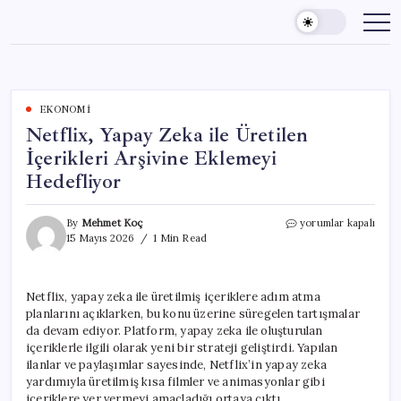
Skip
to
content
EKONOMI
Netflix, Yapay Zeka ile Üretilen
İçerikleri Arşivine Eklemeyi
Hedefliyor
Netflix,
By
Mehmet Koç
yorumlar kapalı
Yapay
15 Mayıs 2026
1 Min Read
Zeka
ile
Üretilen
Netflix, yapay zeka ile üretilmiş içeriklere adım atma
İçerikleri
planlarını açıklarken, bu konu üzerine süregelen tartışmalar
Arşivine
Eklemeyi
da devam ediyor. Platform, yapay zeka ile oluşturulan
Hedefliyor
içeriklerle ilgili olarak yeni bir strateji geliştirdi. Yapılan
için
ilanlar ve paylaşımlar sayesinde, Netflix’in yapay zeka
yardımıyla üretilmiş kısa filmler ve animasyonlar gibi
içeriklere yer vermeyi amaçladığı ortaya çıktı.