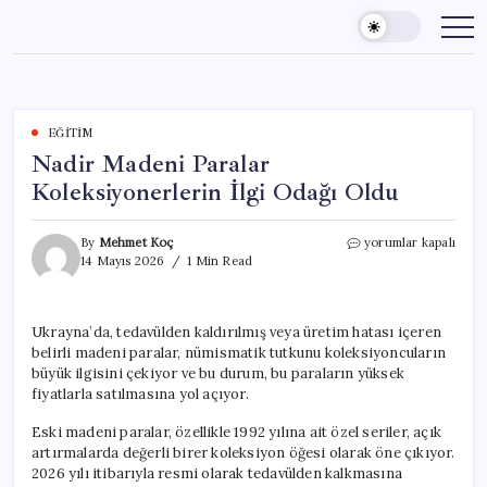
Skip
to
content
EĞITIM
Nadir Madeni Paralar
Koleksiyonerlerin İlgi Odağı Oldu
Nadir
By
Mehmet Koç
yorumlar kapalı
Madeni
14 Mayıs 2026
1 Min Read
Paralar
Koleksiyonerlerin
İlgi
Ukrayna’da, tedavülden kaldırılmış veya üretim hatası içeren
Odağı
belirli madeni paralar, nümismatik tutkunu koleksiyoncuların
Oldu
için
büyük ilgisini çekiyor ve bu durum, bu paraların yüksek
fiyatlarla satılmasına yol açıyor.
Eski madeni paralar, özellikle 1992 yılına ait özel seriler, açık
artırmalarda değerli birer koleksiyon öğesi olarak öne çıkıyor.
2026 yılı itibarıyla resmi olarak tedavülden kalkmasına