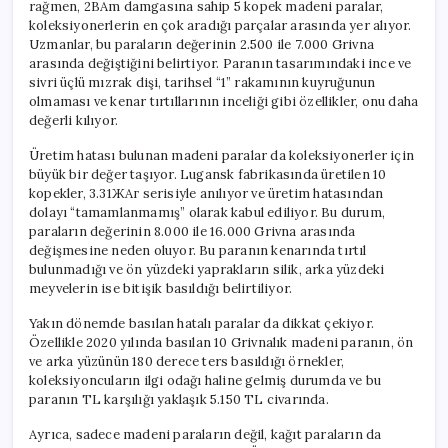
rağmen, 2BAm damgasına sahip 5 kopek madeni paralar,
koleksiyonerlerin en çok aradığı parçalar arasında yer alıyor.
Uzmanlar, bu paraların değerinin 2.500 ile 7.000 Grivna
arasında değiştiğini belirtiyor. Paranın tasarımındaki ince ve
sivri üçlü mızrak dişi, tarihsel “1” rakamının kuyruğunun
olmaması ve kenar tırtıllarının inceliği gibi özellikler, onu daha
değerli kılıyor.
Üretim hatası bulunan madeni paralar da koleksiyonerler için
büyük bir değer taşıyor. Lugansk fabrikasında üretilen 10
kopekler, 3.31ЖАг serisiyle anılıyor ve üretim hatasından
dolayı “tamamlanmamış” olarak kabul ediliyor. Bu durum,
paraların değerinin 8.000 ile 16.000 Grivna arasında
değişmesine neden oluyor. Bu paranın kenarında tırtıl
bulunmadığı ve ön yüzdeki yaprakların silik, arka yüzdeki
meyvelerin ise bitişik basıldığı belirtiliyor.
Yakın dönemde basılan hatalı paralar da dikkat çekiyor.
Özellikle 2020 yılında basılan 10 Grivnalık madeni paranın, ön
ve arka yüzünün 180 derece ters basıldığı örnekler,
koleksiyoncuların ilgi odağı haline gelmiş durumda ve bu
paranın TL karşılığı yaklaşık 5.150 TL civarında.
Ayrıca, sadece madeni paraların değil, kağıt paraların da