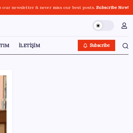
o our newsletter & never miss our best posts.
Subscribe Now!
TIM
İLETİŞİM
Subscribe
SON YAZILAR
Euro banknotları baştan aşağı yenileniyor:
Avrupa Merkez Bankası’ndan yeni nesil