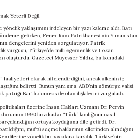
Abdülhamid
Tablosunu
Asmak
Yeterli
e yönelik yaklaşımını irdeleyen bir yazı kaleme aldı. Batı
Değil
ı gündeme gelirken, Fener Rum Patrikhanesi’nin Yunanistan
için
ı’nın dengelerini yeniden sorgulatıyor. Patrik
lik vurgusu, Türkiye’de milli egemenlik ve Lozan
tamı oluşturdu. Gazeteci Müyesser Yıldız, bu konudaki
l” faaliyetleri olarak nitelendirdiğini, ancak ülkenin iç
ştığını belirtti. Bunun yanı sıra, ABD’nin sömürge valisi
patriği Bartholomeos ile olan ilişkilerini vurguladı.
 politikaları üzerine İnsan Hakları Uzmanı Dr. Pervin
u durumun 1990’lara kadar “Türk” kimliğinin nasıl
n parçalandığını ortaya koyduğunu dile getirdi. Dr.
apatıldığını, müftü seçme haklarının ellerinden alındığını
endilerine yönelik bu baskılara karşılık, Türkiye’nin