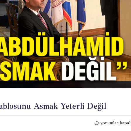
ablosunu Asmak Yeterli Değil
Müyesser
yorumlar kapal
Yıldız: