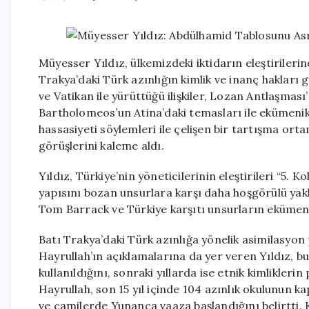
Müyesser Yıldız, ülkemizdeki iktidarın eleştirilerin
Trakya’daki Türk azınlığın kimlik ve inanç haklar
ve Vatikan ile yürüttüğü ilişkiler, Lozan Antlaşmas
Bartholomeos’un Atina’daki temasları ile ekümenik
hassasiyeti söylemleri ile çelişen bir tartışma or
görüşlerini kaleme aldı.
Yıldız, Türkiye’nin yöneticilerinin eleştirileri “5. Ko
yapısını bozan unsurlara karşı daha hoşgörülü yakla
Tom Barrack ve Türkiye karşıtı unsurların ekümenik 
Batı Trakya’daki Türk azınlığa yönelik asimilasyon
Hayrullah’ın açıklamalarına da yer veren Yıldız, b
kullanıldığını, sonraki yıllarda ise etnik kimlikleri
Hayrullah, son 15 yıl içinde 104 azınlık okulunun k
ve camilerde Yunanca vaaza başlandığını belirtti. K