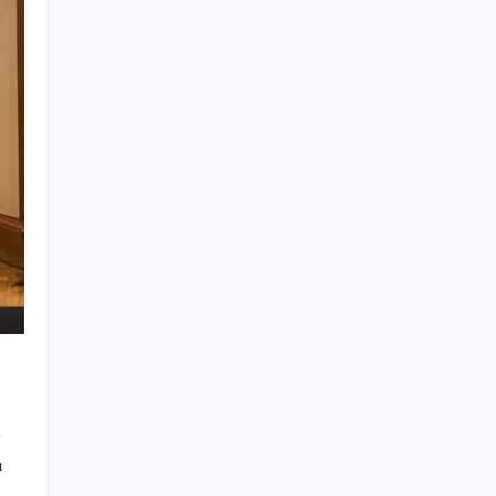
hamlesi
AMD, RDNA 5 Ekran Kartları İçin Linux
Sürücülerini Hazırlamaya Başladı
Meclis’e sunuldu… TBMM Başkanı Numan
Kurtulmuş’tan ‘çerçeve yasa’ açıklaması:
‘Türkiye’nin iç kalesini tahkim edecek’
Ağıralioğlu’ndan milletvekillerine ‘çerçeve
yasa’ çağrısı: ‘Yemininizi bir kez daha
okuyun’
MacBook Pro’larda Isınma Sorunu: Klavye
Tuşları Eriyor
Bilezik alanlar battı! Mart’ta 84 bin TL’ye
satılan bilezik şimdi 62 bin TL’ye düştü
Yeni iPhone Daha Pahalı Olacak: iPhone 18
Pro için Ciddi Fiyat Artışı
Apple’dan net açıklama: Taksit gecikse bile
ı
iPhone kilitlenmeyecek