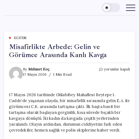
Skip
to
content
EĞITIM
Misafirlikte Arbede: Gelin ve
Görümce Arasında Kanlı Kavga
Misafirlikte
By
Mehmet Koç
yorumlar kapalı
Arbede:
17 Mayıs 2026
1 Min Read
Gelin
ve
Görümce
17 Mayıs 2026 tarihinde Gülabibey Mahallesi Beytepe 1.
Arasında
Cadde’de yaşanan olayda, bir misafirlik sırasında gelin E.A. ile
Kanlı
Kavga
görümcesi C.K. arasında tartışma çıktı. İlk başta basit bir
için
tartışma olarak başlayan gerginlik, kısa sürede bıçaklı bir
kavgaya dönüştü. İki kadın da kavgada çeşitli yerlerinden
yaralandı. Olayın ardından, durumun ciddiyetini fark eden
çevredekiler, hemen sağlık ve polis ekiplerine haber verdi.