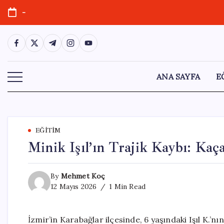
Skip
-
to
content
https://www.facebook.com/
https://twitter.com/
https://t.me/
https://www.instagram.com/
https://youtube.com/
ANA SAYFA
E
EĞITIM
Minik Işıl’ın Trajik Kaybı: Ka
By
Mehmet Koç
12 Mayıs 2026
1 Min Read
İzmir’in Karabağlar ilçesinde, 6 yaşındaki Işıl K.’