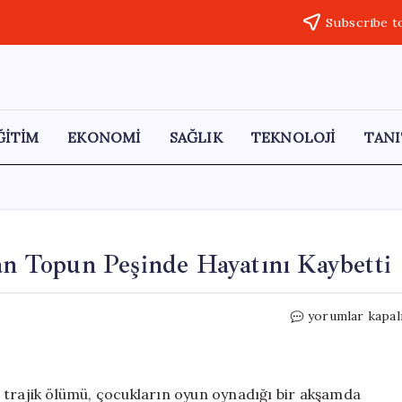
Subscribe t
ĞİTİM
EKONOMİ
SAĞLIK
TEKNOLOJİ
TANI
çan Topun Peşinde Hayatını Kaybetti
Minik
yorumlar kapal
Işıl’ın
Trajik
Kaybı:
Kaçan
nın trajik ölümü, çocukların oyun oynadığı bir akşamda