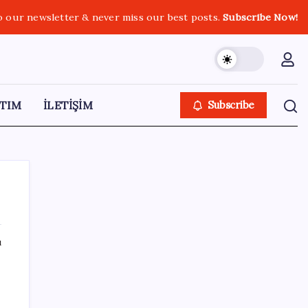
o our newsletter & never miss our best posts.
Subscribe Now!
TIM
İLETİŞİM
Subscribe
ı
SON YAZILAR
Bakan Kurum: Bu işler ahbap çavuş ilişkisiyle
yürümez