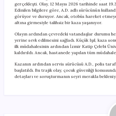
gerçekleşti. Olay, 12 Mayıs 2026 tarihinde saat 19
Edinilen bilgilere göre, A.D. adlı sürücünün kullan
görüyor ve duruyor. Ancak, otobüs hareket etmeye 
altına girmesiyle talihsiz bir kaza yaşanıyor.
Olayın ardından çevredeki vatandaşlar durumu hemen
yerine sevk edilmesini sağladı. Küçük Işıl, kaza so
ilk müdahalesinin ardından İzmir Katip Çelebi Üni
kaldırıldı. Ancak, hastanede yapılan tüm müdahalel
Kazanın ardından servis sürücüsü A.D., polis taraf
başlatıldı. Bu trajik olay, çocuk güvenliği konusun
detayları ve soruşturmanın seyri merakla bekleniy