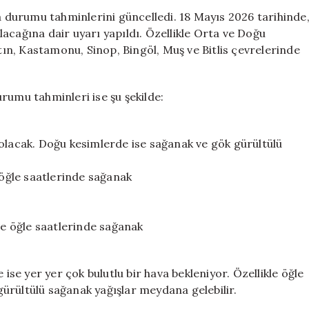
Sarı
va durumu tahminlerini güncelledi. 18 Mayıs 2026 tarihinde
Kod,
 olacağına dair uyarı yapıldı. Özellikle Orta ve Doğu
41
n, Kastamonu, Sinop, Bingöl, Muş ve Bitlis çevrelerinde
İlde
Şiddetli
Yağış
rumu tahminleri ise şu şekilde:
Bekleniyor
için
 olacak. Doğu kesimlerde ise sağanak ve gök gürültülü
 öğle saatlerinde sağanak
 ve öğle saatlerinde sağanak
 ise yer yer çok bulutlu bir hava bekleniyor. Özellikle öğle
ürültülü sağanak yağışlar meydana gelebilir.