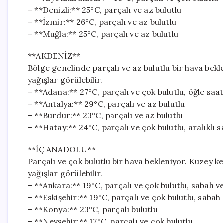
– **Denizli:** 25°C, parçalı ve az bulutlu
– **İzmir:** 26°C, parçalı ve az bulutlu
– **Muğla:** 25°C, parçalı ve az bulutlu
**AKDENİZ**
Bölge genelinde parçalı ve az bulutlu bir hava bek
yağışlar görülebilir.
– **Adana:** 27°C, parçalı ve çok bulutlu, öğle sa
– **Antalya:** 29°C, parçalı ve az bulutlu
– **Burdur:** 23°C, parçalı ve az bulutlu
– **Hatay:** 24°C, parçalı ve çok bulutlu, aralıklı 
**İÇ ANADOLU**
Parçalı ve çok bulutlu bir hava bekleniyor. Kuzey 
yağışlar görülebilir.
– **Ankara:** 19°C, parçalı ve çok bulutlu, sabah v
– **Eskişehir:** 19°C, parçalı ve çok bulutlu, saba
– **Konya:** 23°C, parçalı bulutlu
– **Nevşehir:** 17°C, parçalı ve çok bulutlu