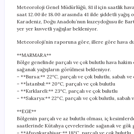
Meteoroloji Genel Müdürlüğü, 81 il için saatlik ha
saat 12.00 ile 18.00 arasında 41 ilde şiddetli yağış
Karadeniz, Doğu Anadolu’nun kuzeydoğusu ile Bartı
yer yer kuvvetli yağışlar bekleniyor.
Meteoroloji’nin raporuna göre, illere göre hava du
**MARMARA**
Bölge genelinde parçalı ve çok bulutlu hava hakim
sağanak yağışların görülmesi bekleniyor.
– **Bursa:** 22°C, parçalı ve çok bulutlu, sabah ve
– **İstanbul:** 20°C, parçalı ve çok bulutlu
– **Kırklareli:** 23°C, parçalı ve çok bulutlu
– **Sakarya:** 22°C, parçalı ve çok bulutlu, sabah
**EGE**
Bölgenin parçalı ve az bulutlu olması, iç kesimlerde
saatlerinde Kütahya çevrelerinde sağanak ve gök g
– **Afyonkarahisar:** 18°C, parçalı ve çok bulutlu