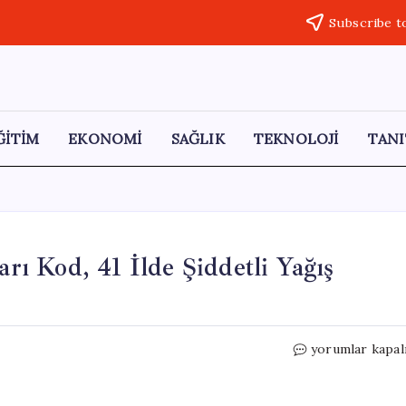
Subscribe t
ĞİTİM
EKONOMİ
SAĞLIK
TEKNOLOJİ
TANI
arı Kod, 41 İlde Şiddetli Yağış
Meteoroloji’de
yorumlar kapal
Uyarı:
11
İlde