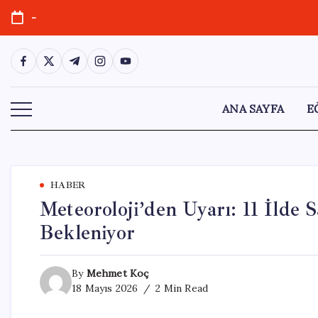
Skip
-
to
content
https://www.facebook.com/
https://twitter.com/
https://t.me/
https://www.instagram.com/
https://youtube.com/
ANA SAYFA
E
HABER
Meteoroloji’den Uyarı: 11 İlde S
Bekleniyor
By
Mehmet Koç
18 Mayıs 2026
2 Min Read