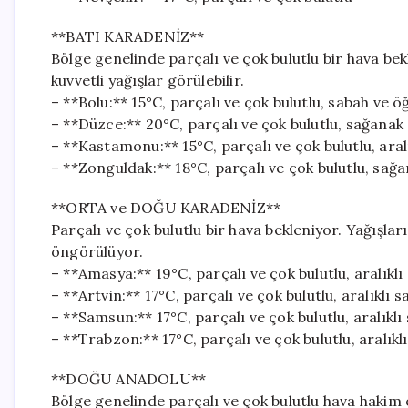
**BATI KARADENİZ**
Bölge genelinde parçalı ve çok bulutlu bir hava be
kuvvetli yağışlar görülebilir.
– **Bolu:** 15°C, parçalı ve çok bulutlu, sabah ve 
– **Düzce:** 20°C, parçalı ve çok bulutlu, sağanak
– **Kastamonu:** 15°C, parçalı ve çok bulutlu, aral
– **Zonguldak:** 18°C, parçalı ve çok bulutlu, sağ
**ORTA ve DOĞU KARADENİZ**
Parçalı ve çok bulutlu bir hava bekleniyor. Yağışla
öngörülüyor.
– **Amasya:** 19°C, parçalı ve çok bulutlu, aralıkl
– **Artvin:** 17°C, parçalı ve çok bulutlu, aralıklı 
– **Samsun:** 17°C, parçalı ve çok bulutlu, aralıkl
– **Trabzon:** 17°C, parçalı ve çok bulutlu, aralıkl
**DOĞU ANADOLU**
Bölge genelinde parçalı ve çok bulutlu hava hakim 