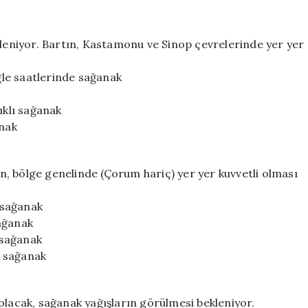
kleniyor. Bartın, Kastamonu ve Sinop çevrelerinde yer yer
öğle saatlerinde sağanak
ıklı sağanak
anak
rın, bölge genelinde (Çorum hariç) yer yer kuvvetli olması
ı sağanak
sağanak
ı sağanak
ı sağanak
olacak, sağanak yağışların görülmesi bekleniyor.