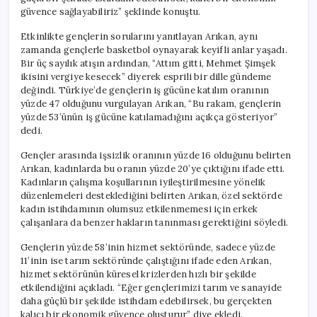
güvence sağlayabiliriz” şeklinde konuştu.
Etkinlikte gençlerin sorularını yanıtlayan Arıkan, aynı
zamanda gençlerle basketbol oynayarak keyifli anlar yaşadı.
Bir üç sayılık atışın ardından, “Attım gitti, Mehmet Şimşek
ikisini vergiye kesecek” diyerek esprili bir dille gündeme
değindi. Türkiye’de gençlerin iş gücüne katılım oranının
yüzde 47 olduğunu vurgulayan Arıkan, “Bu rakam, gençlerin
yüzde 53’ünün iş gücüne katılamadığını açıkça gösteriyor”
dedi.
Gençler arasında işsizlik oranının yüzde 16 olduğunu belirten
Arıkan, kadınlarda bu oranın yüzde 20’ye çıktığını ifade etti.
Kadınların çalışma koşullarının iyileştirilmesine yönelik
düzenlemeleri desteklediğini belirten Arıkan, özel sektörde
kadın istihdamının olumsuz etkilenmemesi için erkek
çalışanlara da benzer hakların tanınması gerektiğini söyledi.
Gençlerin yüzde 58’inin hizmet sektöründe, sadece yüzde
11’inin ise tarım sektöründe çalıştığını ifade eden Arıkan,
hizmet sektörünün küresel krizlerden hızlı bir şekilde
etkilendiğini açıkladı. “Eğer gençlerimizi tarım ve sanayide
daha güçlü bir şekilde istihdam edebilirsek, bu gerçekten
kalıcı bir ekonomik güvence oluşturur” diye ekledi.