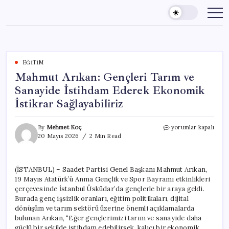
Skip
to
content
EĞITIM
Mahmut Arıkan: Gençleri Tarım ve
Sanayide İstihdam Ederek Ekonomik
İstikrar Sağlayabiliriz
Mahmut
By
Mehmet Koç
yorumlar kapalı
Arıkan:
20 Mayıs 2026
2 Min Read
Gençleri
Tarım
ve
(İSTANBUL) – Saadet Partisi Genel Başkanı Mahmut Arıkan,
Sanayide
19 Mayıs Atatürk’ü Anma Gençlik ve Spor Bayramı etkinlikleri
İstihdam
Ederek
çerçevesinde İstanbul Üsküdar’da gençlerle bir araya geldi.
Ekonomik
Burada genç işsizlik oranları, eğitim politikaları, dijital
İstikrar
dönüşüm ve tarım sektörü üzerine önemli açıklamalarda
Sağlayabiliriz
bulunan Arıkan, “Eğer gençlerimizi tarım ve sanayide daha
için
güçlü bir şekilde istihdam edebilirsek, kalıcı bir ekonomik