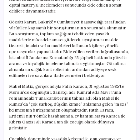
dijital materyal incelemeleri sonucunda elde edilen somut
delillere dayanmaktadır.
Gözaltı kararı, Bakırköy Cumhuriyet Başsavcılığı tarafından
yürütülen kapsamlı bir soruşturmanın sonucunda alınmıştır.
Bu soruşturma, toplum sağlığını tehdit eden yasaklı
maddelerle mücadele amacı güderek, uyuşturucu madde
ticareti, imalatı ve bu maddeleri kullanan kişilere yönelik
operasyonlar yapmaktadır. Elde edilen veriler doğrultusunda,
İstanbul İl Jandarma Komutanlığı 25 şüpheli hakkında gözaltı,
arama ve biyolojik inceleme talimatı uygulamıştır. Gözaltına
alınanların sağlık kontrollerinin ardından adliyeye sevk
edilmeleri ve savcılara ifade vermeleri bekleniyor.
Mabel Matiz, gerçek adıyla Fatih Karaca, 31 Ağustos 1985’te
Mersin’de doğmuştur. Sanatçı adı, Kumral Ada Mavi Tuna
romanındaki Tuna karakterinin takma adı olan Mabel ile
Rumca’da “çok sarhoş, düşkün kimse” anlamına gelen “matiz”
kelimesinin birleşiminden oluşmaktadır. Fatih Karaca,
Erdemli’nin Tömük kasabasında, ev hanımı Maya Karaca ile
Kıbrıs Gazisi Ali Karaca’nın ilk çocuğu olarak dünyaya
gelmiştir.
Çocukluk döneminde yaşadığı kekemelik, onu yazmaya ve