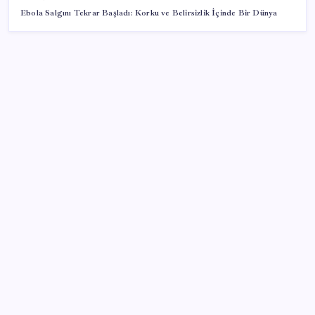
Ebola Salgını Tekrar Başladı: Korku ve Belirsizlik İçinde Bir Dünya
SON YAZILAR
Bakan Kurum: Bu işler ahbap çavuş ilişkisiyle
yürümez
Huawei Nova 16 SE 8500mAh Batarya ve Uydu
Bağlantısı ile Tanıtıldı
ABD ile ticaret gerilimine rağmen artış: Çin malları
tüm dünyayı sarıyor
OpenAI’ın İlk Cihazı için Fiyat ve Tasarım Belli Oldu