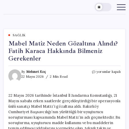
Skip
to
content
SAĞLIK
Mabel Matiz Neden Gözaltına Alındı?
Fatih Karaca Hakkında Bilmeniz
Gerekenler
Mabel
By
Mehmet Koç
yorumlar kapalı
Matiz
22 Mayıs 2026
2 Min Read
Neden
Gözaltına
Alındı?
22 Mayıs 2026 tarihinde İstanbul İl Jandarma Komutanlığı, 21
Fatih
Mayıs sabahı erken saatlerde gerçekleştirdiği bir operasyonla
Karaca
Hakkında
ünlü sanatçı Mabel Matiz’i gözaltına aldı. Bakırköy
Bilmeniz
Cumhuriyet Başsavcılığı’nın yürüttüğü bir uyuşturucu
Gerekenler
soruşturması kapsamında Mabel Matiz’in adı geçmektedir. Bu
için
soruşturma, uyuşturucu madde kullanımı ve bu maddelerin
temin edilmesi iddialarını içermekte olup, teknik takip ve