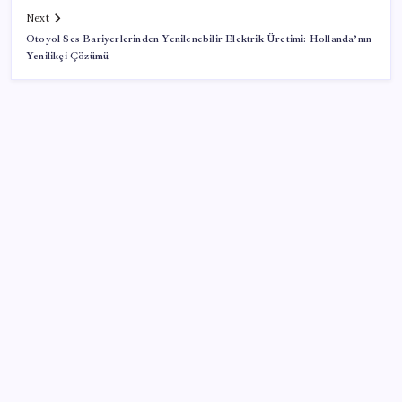
Next
Otoyol Ses Bariyerlerinden Yenilenebilir Elektrik Üretimi: Hollanda’nın
Yenilikçi Çözümü
SON YAZILAR
Euro banknotları baştan aşağı yenileniyor: Avrupa
Merkez Bankası’ndan yeni nesil hamlesi
AMD, RDNA 5 Ekran Kartları İçin Linux Sürücülerini
Hazırlamaya Başladı
Meclis’e sunuldu… TBMM Başkanı Numan