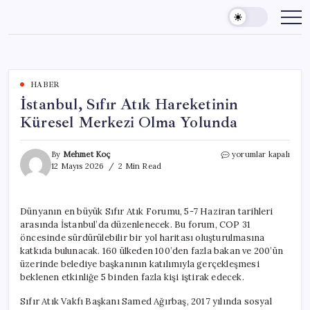
Skip
to
content
HABER
İstanbul, Sıfır Atık Hareketinin
Küresel Merkezi Olma Yolunda
İstanbul,
By
Mehmet Koç
yorumlar kapalı
Sıfır
12 Mayıs 2026
2 Min Read
Atık
Hareketinin
Küresel
Dünyanın en büyük Sıfır Atık Forumu, 5-7 Haziran tarihleri
Merkezi
arasında İstanbul’da düzenlenecek. Bu forum, COP 31
Olma
Yolunda
öncesinde sürdürülebilir bir yol haritası oluşturulmasına
için
katkıda bulunacak. 160 ülkeden 100’den fazla bakan ve 200’ün
üzerinde belediye başkanının katılımıyla gerçekleşmesi
beklenen etkinliğe 5 binden fazla kişi iştirak edecek.
Sıfır Atık Vakfı Başkanı Samed Ağırbaş, 2017 yılında sosyal