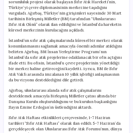
sorumluluk projesi olarak başlayan Sıfır Atık Hareketi’nin,
Türkiye’yi çevre diplomasisinin merkezine taşıdığını
vurguladı. Ağırbaş, Türkiye’nin girişimleri sayesinde 30 Mart
tarihinin Birleşmiş Milletler (BM) tarafından “Uluslararası
Sıfır Atık Günü” olarak ilan edildiğini ve İstanbul’da hareketin
küresel merkezinin kurulacağını açıkladı.
İstanbul’un sıfır atık çalışmalarında küresel bir merkez olarak
konumlanmasını sağlamak amacıyla önemli adımlar atıldığını
belirten Ağırbaş, BM İnsan Yerleştirme Programı’nın
İstanbul’da sıfır atık projelerine odaklanacak bir ofis açtığını
ifade etti. Bu ofisin, İstanbul’u çevre projelerinin yönetildiği
bir merkez haline getireceğini kaydetti. Ayrıca, BM ile Sıfır
Atık Vakfı arasında imzalanan 10 yıllık işbirliği anlaşmasının
da bu vizyonu desteklediğini dile getirdi.
Ağırbaş, uluslararası alanda sıfır atık çalışmalarını
desteklemek amacıyla Birleşmiş Milletler çatısı altında bir
Danışma Kurulu oluşturulduğunu ve bu kurulun başkanlığını
Sayın Emine Erdoğan’ın üstlendiğini aktardı.
Sıfır Atık Haftası etkinlikleri çerçevesinde, 1-7 Haziran
tarihleri “Sıfır Atık Haftası” olarak ilan edildi. 5-7 Haziran’da
gerçekleşecek olan Uluslararası Sıfır Atık Forumu’nun, dünya