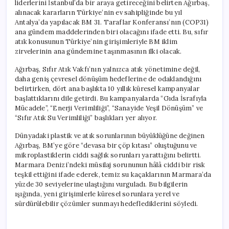
liderlerini İstanbul’da bir araya getireceğini belirten Ağırbaş,
alınacak kararların Türkiye’nin ev sahipliğinde bu yıl
Antalya’da yapılacak BM 31. Taraflar Konferansı’nın (COP31)
ana gündem maddelerinden biri olacağını ifade etti. Bu, sıfır
atık konusunun Türkiye’nin girişimleriyle BM iklim
zirvelerinin ana gündemine taşınmasının ilki olacak.
Ağırbaş, Sıfır Atık Vakfı’nın yalnızca atık yönetimine değil,
daha geniş çevresel dönüşüm hedeflerine de odaklandığını
belirtirken, dört ana başlıkta 10 yıllık küresel kampanyalar
başlattıklarını dile getirdi. Bu kampanyalarda “Gıda İsrafıyla
Mücadele”, “Enerji Verimliliği”, “Sanayide Yeşil Dönüşüm” ve
“Sıfır Atık Su Verimliliği” başlıkları yer alıyor.
Dünyadaki plastik ve atık sorunlarının büyüklüğüne değinen
Ağırbaş, BM’ye göre “devasa bir çöp kıtası” oluştuğunu ve
mikroplastiklerin ciddi sağlık sorunları yarattığını belirtti.
Marmara Denizi’ndeki müsilaj sorununun hâlâ ciddi bir risk
teşkil ettiğini ifade ederek, temiz su kaçaklarının Marmara’da
yüzde 30 seviyelerine ulaştığını vurguladı. Bu bilgilerin
ışığında, yeni girişimlerle küresel sorunlara yerel ve
sürdürülebilir çözümler sunmayı hedeflediklerini söyledi.