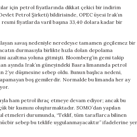
Fiyat
ar için petrol fiyatlarında dikkat çekici bir indirim
İndirimi:
vlet Petrol Şirketi) bildirisinde, OPEC üyesi Irak’ın
Petrol
resmi fiyatlarda varil başına 33,40 dolara kadar bir
Piyasasında
Değişim
için
şlayan savaş nedeniyle neredeyse tamamen geçilemez bir
acatın durmasıyla birlikte hızla dolan depolama
ini azaltma yoluna gitmişti. Bloomberg’in gemi takip
an ayında Irak’ın güneyindeki Basra limanında petrol
ın 2’ye düşmesine sebep oldu. Bunun başlıca nedeni,
yapamayan boş gemilerdir. Normalde bu limanda her ay
yor.
ığıyla ham petrol ihraç etmeye devam ediyor; ancak bu
üçük bir kısmını oluşturmaktadır. SOMO’dan yapılan
bul etmeleri durumunda, “Teklif, tüm taraflarca bilinen
mücbir sebep bu teklife uygulanmayacaktır” ifadelerine ye