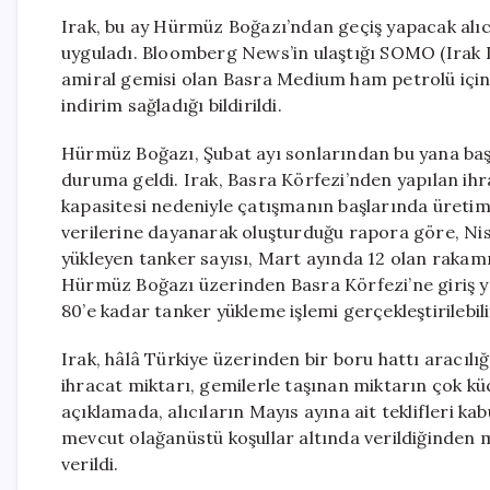
Irak, bu ay Hürmüz Boğazı’ndan geçiş yapacak alıcıl
uyguladı. Bloomberg News’in ulaştığı SOMO (Irak De
amiral gemisi olan Basra Medium ham petrolü için 
indirim sağladığı bildirildi.
Hürmüz Boğazı, Şubat ayı sonlarından bu yana ba
duruma geldi. Irak, Basra Körfezi’nden yapılan ihr
kapasitesi nedeniyle çatışmanın başlarında üretim
verilerine dayanarak oluşturduğu rapora göre, Nis
yükleyen tanker sayısı, Mart ayında 12 olan rakam
Hürmüz Boğazı üzerinden Basra Körfezi’ne giriş 
80’e kadar tanker yükleme işlemi gerçekleştirilebili
Irak, hâlâ Türkiye üzerinden bir boru hattı aracıl
ihracat miktarı, gemilerle taşınan miktarın çok k
açıklamada, alıcıların Mayıs ayına ait teklifleri ka
mevcut olağanüstü koşullar altında verildiğinden 
verildi.