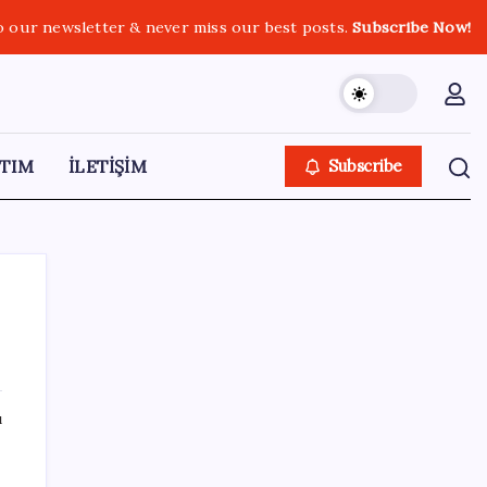
o our newsletter & never miss our best posts.
Subscribe Now!
TIM
İLETİŞİM
Subscribe
SON YAZILAR
ı
Bakan Kurum: Bu işler ahbap çavuş ilişkisiyle
yürümez