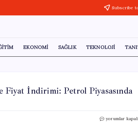
Subscribe t
ĞİTİM
EKONOMİ
SAĞLIK
TEKNOLOJİ
TANI
 Fiyat İndirimi: Petrol Piyasasında
Irak’tan
yorumlar kapal
Hürmüz
Boğazı
Üzerine