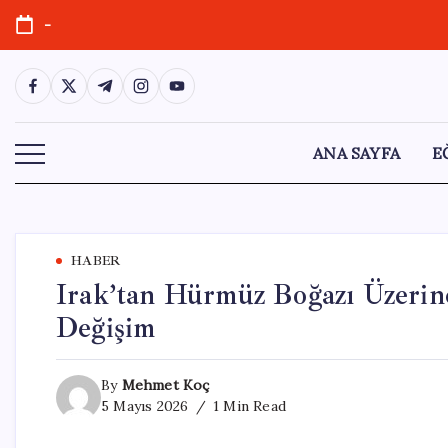
Skip
-
to
content
https://www.facebook.com/
https://twitter.com/
https://t.me/
https://www.instagram.com/
https://youtube.com/
ANA SAYFA
E
HABER
Irak’tan Hürmüz Boğazı Üzerine
Değişim
By
Mehmet Koç
5 Mayıs 2026
1 Min Read