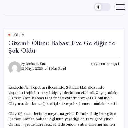
Skip
to
content
EĞITIM
Gizemli Ölüm: Babası Eve Geldiğinde
Şok Oldu
Gizemli
By
Mehmet Koç
yorumlar kapalı
Ölüm:
12 Mayıs 2026
1 Min Read
Babası
Eve
Geldiğinde
Eskişehir’in Tepebaşı ilçesinde, Sütlüce Mahallesi’nde
Şok
yaşanan trajik bir olay, bölgeyi derinden etkiledi. 31 yaşındaki
Oldu
için
Osman Kart, babası tarafından evinde hareketsiz bulundu.
Olayın ardından sağlık ekipleri ve polis, hemen müdahale etti.
Olay, öğle saatlerinde meydana geldi. Edinilen bilgilere göre,
Osman Kart’ın babası, oğlunun yaşadığı daireye girdiğinde,
Osman’ı yerde hareketsiz halde buldu. Baba, durumu hemen