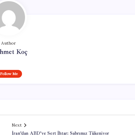
Author
hmet Koç
Follow Me
Next
İran’dan ABD’ye Sert İhtar: Sabrımız Tükeniyor