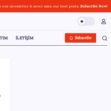
o our newsletter & never miss our best posts.
Subscribe Now!
TIM
İLETİŞİM
Subscribe
SON YAZILAR
ı
Huawei Nova 16 SE 8500mAh Batarya ve
Uydu Bağlantısı ile Tanıtıldı