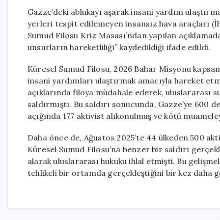
Gazze’deki ablukayı aşarak insani yardım ulaştırm
yerleri tespit edilemeyen insansız hava araçları (İH
Sumud Filosu Kriz Masası’ndan yapılan açıklamada,
unsurların hareketliliği” kaydedildiği ifade edildi.
Küresel Sumud Filosu, 2026 Bahar Misyonu kapsamı
insani yardımları ulaştırmak amacıyla hareket etme
açıklarında filoya müdahale ederek, uluslararası su
saldırmıştı. Bu saldırı sonucunda, Gazze’ye 600 d
açığında 177 aktivist alıkonulmuş ve kötü muamele
Daha önce de, Ağustos 2025’te 44 ülkeden 500 aktiv
Küresel Sumud Filosu’na benzer bir saldırı gerçekl
alarak uluslararası hukuku ihlal etmişti. Bu gelişm
tehlikeli bir ortamda gerçekleştiğini bir kez daha 