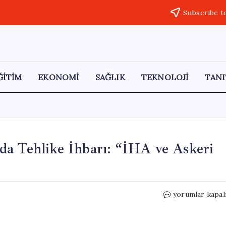
Subscribe t
ĞİTİM
EKONOMİ
SAĞLIK
TEKNOLOJİ
TANI
da Tehlike İhbarı: “İHA ve Askeri
Gazze’ye
yorumlar kapal
Yardım
Gönderen
Filoda