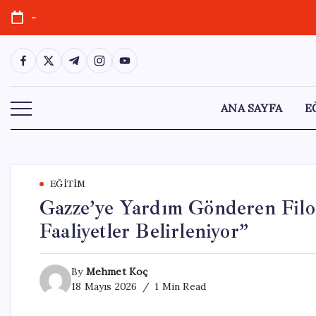
Skip
-
to
content
https://www.facebook.com/
https://twitter.com/
https://t.me/
https://www.instagram.com/
https://youtube.com/
ANA SAYFA
E
EĞITIM
Gazze’ye Yardım Gönderen Filo
Faaliyetler Belirleniyor”
By
Mehmet Koç
18 Mayıs 2026
1 Min Read