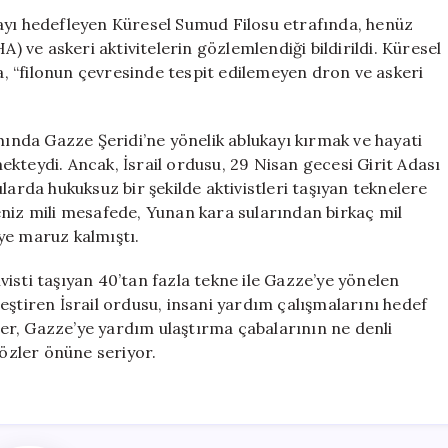
Tehlike
ayı hedefleyen Küresel Sumud Filosu etrafında, henüz
İhbarı:
A) ve askeri aktivitelerin gözlemlendiği bildirildi. Küresel
“İHA
 “filonun çevresinde tespit edilemeyen dron ve askeri
ve
Askeri
Faaliyetler
nda Gazze Şeridi’ne yönelik ablukayı kırmak ve hayati
Belirleniyor”
kteydi. Ancak, İsrail ordusu, 29 Nisan gecesi Girit Adası
için
larda hukuksuz bir şekilde aktivistleri taşıyan teknelere
eniz mili mesafede, Yunan kara sularından birkaç mil
ye maruz kalmıştı.
isti taşıyan 40’tan fazla tekne ile Gazze’ye yönelen
eştiren İsrail ordusu, insani yardım çalışmalarını hedef
eler, Gazze’ye yardım ulaştırma çabalarının ne denli
gözler önüne seriyor.