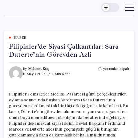
Skip
to
content
HABER
Filipinler’de Siyasi Çalkantılar: Sara
Duterte’nin Görevden Azli
Filipinler’de
By
Mehmet Koç
yorumlar kapalı
Siyasi
11 Mayıs 2026
1 Min Read
Çalkantılar:
Sara
Duterte’nin
Filipinler Temsilciler Meclisi, Pazartesi günü gerçekleştirilen
Görevden
oylama sonucunda Başkan Yardımcısı Sara Duterte’nin
Azli
için
görevden azledilmesi talebini üçte iki çoğunlukla kabul etti. Bu
karar, Duterte’nin görevden alınmasının yanı sıra, siyasetten
ömür boyu men edilmesi olasılığını da beraberinde getiriyor.
Filipinler’deki mevcut siyasi iklim, Devlet Başkanı Ferdinand
Marcos ve Duterte ailesinin geçmişteki güçlü iş birliğinin
çatırdamasıyla daha da karmaşık bir hal almış durumda.