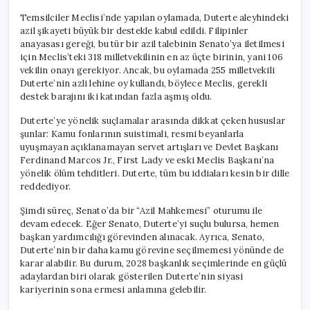
Temsilciler Meclisi’nde yapılan oylamada, Duterte aleyhindeki
azil şikayeti büyük bir destekle kabul edildi. Filipinler
anayasası gereği, bu tür bir azil talebinin Senato’ya iletilmesi
için Meclis’teki 318 milletvekilinin en az üçte birinin, yani 106
vekilin onayı gerekiyor. Ancak, bu oylamada 255 milletvekili
Duterte’nin azli lehine oy kullandı, böylece Meclis, gerekli
destek barajını iki katından fazla aşmış oldu.
Duterte’ye yönelik suçlamalar arasında dikkat çeken hususlar
şunlar: Kamu fonlarının suistimali, resmi beyanlarla
uyuşmayan açıklanamayan servet artışları ve Devlet Başkanı
Ferdinand Marcos Jr., First Lady ve eski Meclis Başkanı’na
yönelik ölüm tehditleri. Duterte, tüm bu iddiaları kesin bir dille
reddediyor.
Şimdi süreç, Senato’da bir “Azil Mahkemesi” oturumu ile
devam edecek. Eğer Senato, Duterte’yi suçlu bulursa, hemen
başkan yardımcılığı görevinden alınacak. Ayrıca, Senato,
Duterte’nin bir daha kamu görevine seçilmemesi yönünde de
karar alabilir. Bu durum, 2028 başkanlık seçimlerinde en güçlü
adaylardan biri olarak gösterilen Duterte’nin siyasi
kariyerinin sona ermesi anlamına gelebilir.