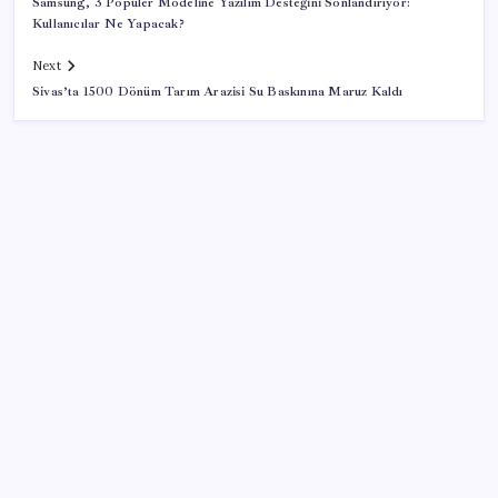
Samsung, 3 Popüler Modeline Yazılım Desteğini Sonlandırıyor:
Kullanıcılar Ne Yapacak?
Next
Sivas’ta 1500 Dönüm Tarım Arazisi Su Baskınına Maruz Kaldı
SON YAZILAR
Euro banknotları baştan aşağı yenileniyor: Avrupa
Merkez Bankası’ndan yeni nesil hamlesi
AMD, RDNA 5 Ekran Kartları İçin Linux Sürücülerini
Hazırlamaya Başladı