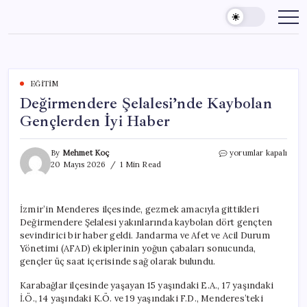
Skip
to
content
EĞITIM
Değirmendere Şelalesi’nde Kaybolan
Gençlerden İyi Haber
Değirmendere
By
Mehmet Koç
yorumlar kapalı
Şelalesi’nde
20 Mayıs 2026
1 Min Read
Kaybolan
Gençlerden
İyi
İzmir’in Menderes ilçesinde, gezmek amacıyla gittikleri
Haber
Değirmendere Şelalesi yakınlarında kaybolan dört gençten
için
sevindirici bir haber geldi. Jandarma ve Afet ve Acil Durum
Yönetimi (AFAD) ekiplerinin yoğun çabaları sonucunda,
gençler üç saat içerisinde sağ olarak bulundu.
Karabağlar ilçesinde yaşayan 15 yaşındaki E.A., 17 yaşındaki
İ.Ö., 14 yaşındaki K.Ö. ve 19 yaşındaki F.D., Menderes’teki