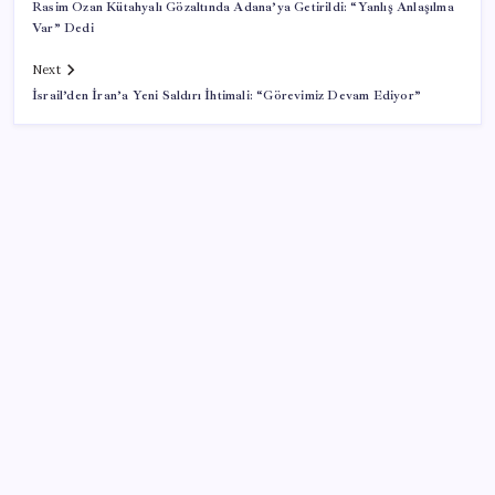
Rasim Ozan Kütahyalı Gözaltında Adana’ya Getirildi: “Yanlış Anlaşılma
Var” Dedi
Next
İsrail’den İran’a Yeni Saldırı İhtimali: “Görevimiz Devam Ediyor”
SON YAZILAR
Bakan Kurum: Bu işler ahbap çavuş ilişkisiyle
yürümez
Huawei Nova 16 SE 8500mAh Batarya ve Uydu
Bağlantısı ile Tanıtıldı