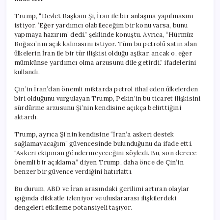
Güvence
Veriyor
Trump, “Devlet Başkanı Şi, İran ile bir anlaşma yapılmasını
için
istiyor. ‘Eğer yardımcı olabileceğim bir konu varsa, bunu
yapmaya hazırım’ dedi.” şeklinde konuştu. Ayrıca, “Hürmüz
Boğazı’nın açık kalmasını istiyor. Tüm bu petrolü satın alan
ülkelerin İran ile bir tür ilişkisi olduğu aşikar, ancak o, eğer
mümkünse yardımcı olma arzusunu dile getirdi.” ifadelerini
kullandı.
Çin’in İran’dan önemli miktarda petrol ithal eden ülkelerden
biri olduğunu vurgulayan Trump, Pekin’in bu ticaret ilişkisini
sürdürme arzusunu Şi’nin kendisine açıkça belirttiğini
aktardı.
Trump, ayrıca Şi’nin kendisine “İran’a askeri destek
sağlamayacağım” güvencesinde bulunduğunu da ifade etti.
“Askeri ekipman göndermeyeceğini söyledi. Bu, son derece
önemli bir açıklama.” diyen Trump, daha önce de Çin’in
benzer bir güvence verdiğini hatırlattı.
Bu durum, ABD ve İran arasındaki gerilimi artıran olaylar
ışığında dikkatle izleniyor ve uluslararası ilişkilerdeki
dengeleri etkileme potansiyeli taşıyor.