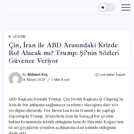
Skip
to
content
EĞITIM
Çin, İran ile ABD Arasındaki Krizde
Rol Alacak mı? Trump: Şi’nin Sözleri
Güvence Veriyor
Çin,
By
Mehmet Koç
yorumlar kapalı
İran
14 Mayıs 2026
1 Min Read
ile
ABD
Arasındaki
ABD Başkanı Donald Trump, Çin Devlet Başkanı Şi Cinping’in
Krizde
İran ile bir anlaşma sağlamaya yardımcı olacağına dair söz
Rol
Alacak
verdiğini duyurdu. Fox News’tan Sean Hannity ile yaptığı
mı?
röportajda Trump, Şi’nin hem İran ile barışçıl bir çözüm
Trump:
bulma konusunda istekli olduğunu hem de Hürmüz Boğazı’nın
Şi’nin
ticari geçişlerin yeniden açılmasına dair umutlu olduğunu
Sözleri
ifade etti.