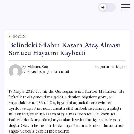
Skip
to
content
EĞITIM
Belindeki Silahın Kazara Ateş Alması
Sonucu Hayatını Kaybetti
Belindeki
By
Mehmet Koç
yorumlar kapalı
Silahın
17 Mayıs 2026
1 Min Read
Kazara
Ateş
Alması
17 Mayıs 2026 tarihinde, Gümüşhane’nin Karaer Mahallesi’nde
Sonucu
üzücü bir olay meydana geldi. Edinilen bilgilere göre, 69
Hayatını
Kaybetti
yaşındaki esnaf Vural Öz, iş yerini açmak üzere evinden
için
ayrıldı ve apartmanda ruhsatlı silahını beline takmaya çalıştı.
Bu esnada, silahın kazara ateş alması sonucu Öz, karnına
isabet eden kurşunla ağır yaralandı ve kanlar içerisinde yere
düştü. Olayın hemen ardından apartman sakinleri durumu acil
sağlık ve polis ekiplerine bildirdi.