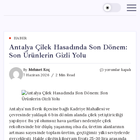
Skip
to
content
HABER
Antalya Çilek Hasadında Son Dönem:
Son Ürünlerin Gizli Yolu
Antalya
By
Mehmet Koç
yorumlar kapalı
Çilek
7 Haziran 2026
2 Min Read
Hasadında
Son
Dönem:
Son
Ürünlerin
Gizli
Antalya’nın Serik ilçesine bağlı Kadriye Mahallesi ve
Yolu
çevresinde yaklaşık 6 bin dönüm alanda çilek yetiştiriciliği
için
yapılıyor. Bu yıl olumsuz hava şartları nedeniyle çilek
rekoltesinde bir düşüş yaşanmış olsa da, üretim alanlarının
artması sayesinde toplam üretim, geçtiğimiz yılki seviyelerde
gerçekleşti. Halde çileğin kilogram fiyatı 25-30 lira arasında