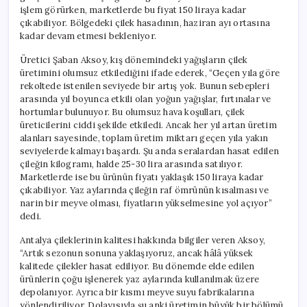
işlem görürken, marketlerde bu fiyat 150 liraya kadar
çıkabiliyor. Bölgedeki çilek hasadının, haziran ayı ortasına
kadar devam etmesi bekleniyor.
Üretici Şaban Aksoy, kış dönemindeki yağışların çilek
üretimini olumsuz etkilediğini ifade ederek, “Geçen yıla göre
rekoltede istenilen seviyede bir artış yok. Bunun sebepleri
arasında yıl boyunca etkili olan yoğun yağışlar, fırtınalar ve
hortumlar bulunuyor. Bu olumsuz hava koşulları, çilek
üreticilerini ciddi şekilde etkiledi. Ancak her yıl artan üretim
alanları sayesinde, toplam üretim miktarı geçen yıla yakın
seviyelerde kalmayı başardı. Şu anda seralardan hasat edilen
çileğin kilogramı, halde 25-30 lira arasında satılıyor.
Marketlerde ise bu ürünün fiyatı yaklaşık 150 liraya kadar
çıkabiliyor. Yaz aylarında çileğin raf ömrünün kısalması ve
narin bir meyve olması, fiyatların yükselmesine yol açıyor”
dedi.
Antalya çileklerinin kalitesi hakkında bilgiler veren Aksoy,
“Artık sezonun sonuna yaklaşıyoruz, ancak hâlâ yüksek
kalitede çilekler hasat ediliyor. Bu dönemde elde edilen
ürünlerin çoğu işlenerek yaz aylarında kullanılmak üzere
depolanıyor. Ayrıca bir kısmı meyve suyu fabrikalarına
yönlendiriliyor. Dolayısıyla şu anki üretimin büyük bir bölümü