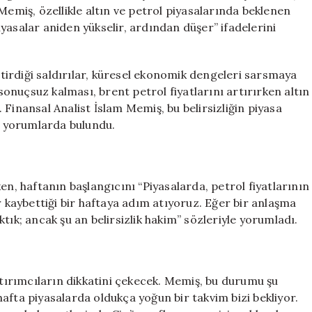
Günler
Memiş, özellikle altın ve petrol piyasalarında beklenen
Geçirecek
yasalar aniden yükselir, ardından düşer” ifadelerini
için
eştirdiği saldırılar, küresel ekonomik dengeleri sarsmaya
nuçsuz kalması, brent petrol fiyatlarını artırırken altın
Finansal Analist İslam Memiş, bu belirsizliğin piyasa
ci yorumlarda bulundu.
en, haftanın başlangıcını “Piyasalarda, petrol fiyatlarının
r kaybettiği bir haftaya adım atıyoruz. Eğer bir anlaşma
tık; ancak şu an belirsizlik hakim” sözleriyle yorumladı.
atırımcıların dikkatini çekecek. Memiş, bu durumu şu
afta piyasalarda oldukça yoğun bir takvim bizi bekliyor.