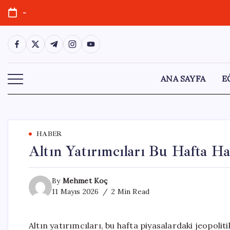
Skip
-
to
content
https://www.facebook.com/
https://twitter.com/
https://t.me/
https://www.instagram.com/
https://youtube.com/
ANA SAYFA
E
HABER
Altın Yatırımcıları Bu Hafta H
By
Mehmet Koç
11 Mayıs 2026
2 Min Read
Altın yatırımcıları, bu hafta piyasalardaki jeopolit