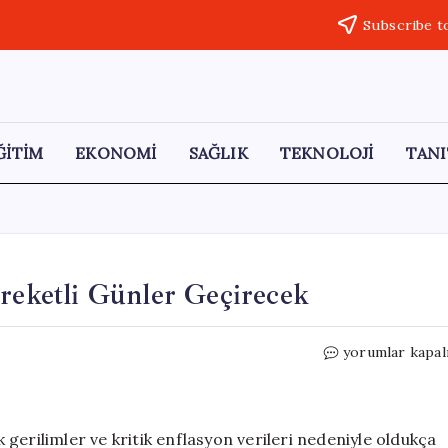
Subscribe t
ĞİTİM
EKONOMİ
SAĞLIK
TEKNOLOJİ
TANI
areketli Günler Geçirecek
Altın
yorumlar kapal
Yatırımcıları
Bu
Hafta
Hareketli
ik gerilimler ve kritik enflasyon verileri nedeniyle oldukça