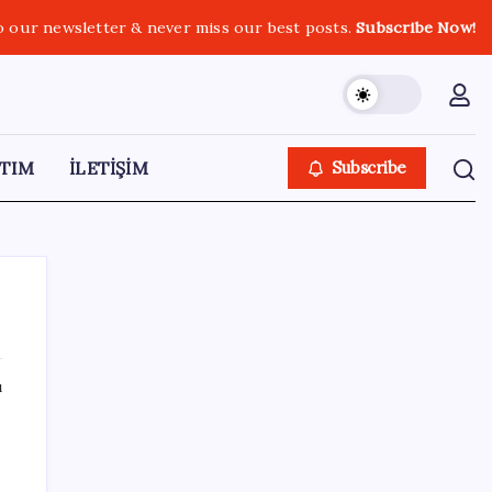
o our newsletter & never miss our best posts.
Subscribe Now!
TIM
İLETİŞİM
Subscribe
ı
SON YAZILAR
Euro banknotları baştan aşağı yenileniyor:
Avrupa Merkez Bankası’ndan yeni nesil