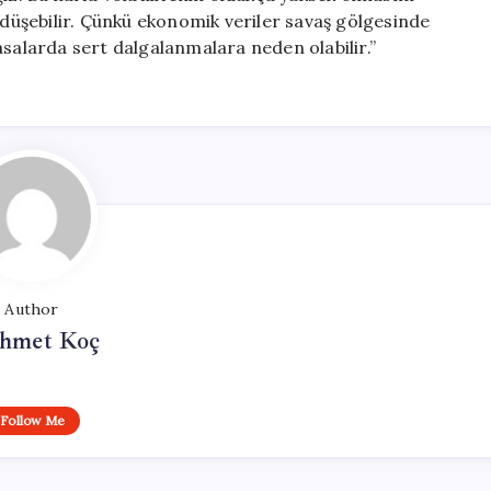
n düşebilir. Çünkü ekonomik veriler savaş gölgesinde
asalarda sert dalgalanmalara neden olabilir.”
Author
hmet Koç
Follow Me