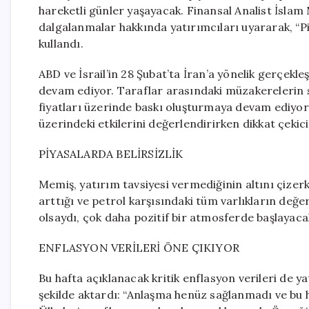
hareketli günler yaşayacak. Finansal Analist İslam 
dalgalanmalar hakkında yatırımcıları uyararak, “Pi
kullandı.
ABD ve İsrail’in 28 Şubat’ta İran’a yönelik gerçekl
devam ediyor. Taraflar arasındaki müzakerelerin so
fiyatları üzerinde baskı oluşturmaya devam ediyor. 
üzerindeki etkilerini değerlendirirken dikkat çeki
PİYASALARDA BELİRSİZLİK
Memiş, yatırım tavsiyesi vermediğinin altını çizerk
arttığı ve petrol karşısındaki tüm varlıkların değe
olsaydı, çok daha pozitif bir atmosferde başlayacak
ENFLASYON VERİLERİ ÖNE ÇIKIYOR
Bu hafta açıklanacak kritik enflasyon verileri de y
şekilde aktardı: “Anlaşma henüz sağlanmadı ve bu h