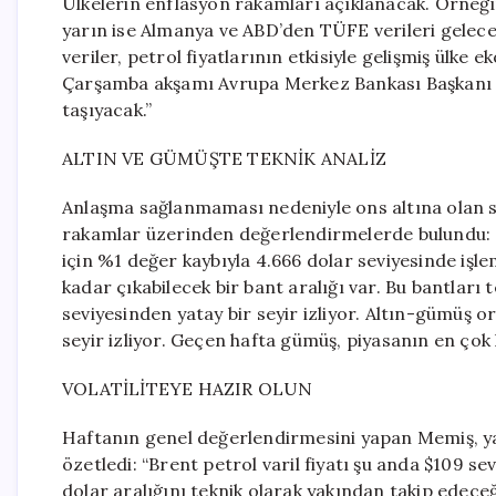
Ülkelerin enflasyon rakamları açıklanacak. Örneğin
yarın ise Almanya ve ABD’den TÜFE verileri gelece
veriler, petrol fiyatlarının etkisiyle gelişmiş ülk
Çarşamba akşamı Avrupa Merkez Bankası Başkanı L
taşıyacak.”
ALTIN VE GÜMÜŞTE TEKNİK ANALİZ
Anlaşma sağlanmaması nedeniyle ons altına olan sat
rakamlar üzerinden değerlendirmelerde bulundu: “
için %1 değer kaybıyla 4.666 dolar seviyesinde işl
kadar çıkabilecek bir bant aralığı var. Bu bantları
seviyesinden yatay bir seyir izliyor. Altın-gümüş 
seyir izliyor. Geçen hafta gümüş, piyasanın en çok
VOLATİLİTEYE HAZIR OLUN
Haftanın genel değerlendirmesini yapan Memiş, yat
özetledi: “Brent petrol varil fiyatı şu anda $109
dolar aralığını teknik olarak yakından takip edeceğ