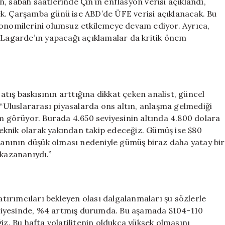
, sabah saatlerinde Çin’in enflasyon verisi açıklandı,
k. Çarşamba günü ise ABD’de ÜFE verisi açıklanacak. Bu
e ekonomilerini olumsuz etkilemeye devam ediyor. Ayrıca,
agarde’ın yapacağı açıklamalar da kritik önem
ış baskısının arttığına dikkat çeken analist, güncel
Uluslararası piyasalarda ons altın, anlaşma gelmediği
em görüyor. Burada 4.650 seviyesinin altında 4.800 dolara
 teknik olarak yakından takip edeceğiz. Gümüş ise $80
oranının düşük olması nedeniyle gümüş biraz daha yatay bir
 kazananıydı.”
ırımcıları bekleyen olası dalgalanmaları şu sözlerle
 seviyesinde, %4 artmış durumda. Bu aşamada $104-110
iz. Bu hafta volatilitenin oldukça yüksek olmasını