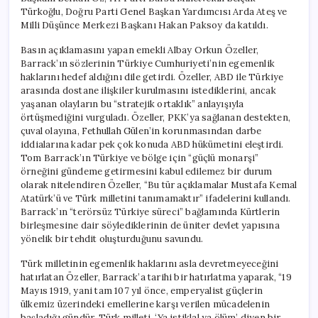
Gidin”
Türkoğlu, Doğru Parti Genel Başkan Yardımcısı Arda Ateş ve
için
Milli Düşünce Merkezi Başkanı Hakan Paksoy da katıldı.
Basın açıklamasını yapan emekli Albay Orkun Özeller,
Barrack’ın sözlerinin Türkiye Cumhuriyeti’nin egemenlik
haklarını hedef aldığını dile getirdi. Özeller, ABD ile Türkiye
arasında dostane ilişkiler kurulmasını istediklerini, ancak
yaşanan olayların bu “stratejik ortaklık” anlayışıyla
örtüşmediğini vurguladı. Özeller, PKK’ya sağlanan destekten,
çuval olayına, Fethullah Gülen’in korunmasından darbe
iddialarına kadar pek çok konuda ABD hükümetini eleştirdi.
Tom Barrack’ın Türkiye ve bölge için “güçlü monarşi”
örneğini gündeme getirmesini kabul edilemez bir durum
olarak nitelendiren Özeller, “Bu tür açıklamalar Mustafa Kemal
Atatürk’ü ve Türk milletini tanımamaktır” ifadelerini kullandı.
Barrack’ın “terörsüz Türkiye süreci” bağlamında Kürtlerin
birleşmesine dair söylediklerinin de üniter devlet yapısına
yönelik bir tehdit oluşturduğunu savundu.
Türk milletinin egemenlik haklarını asla devretmeyeceğini
hatırlatan Özeller, Barrack’a tarihi bir hatırlatma yaparak, “19
Mayıs 1919, yani tam 107 yıl önce, emperyalist güçlerin
ülkemiz üzerindeki emellerine karşı verilen mücadelenin
başladığı gündür. Türk milleti, ‘Ya istiklal ya ölüm’ diyen bir