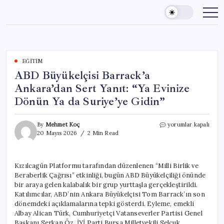
Skip
to
content
EĞITIM
ABD Büyükelçisi Barrack’a
Ankara’dan Sert Yanıt: “Ya Evinize
Dönün Ya da Suriye’ye Gidin”
ABD
By
Mehmet Koç
yorumlar kapalı
Büyükelçisi
20 Mayıs 2026
2 Min Read
Barrack’a
Ankara’dan
Sert
Kızılcagün Platformu tarafından düzenlenen “Milli Birlik ve
Yanıt:
Beraberlik Çağrısı” etkinliği, bugün ABD Büyükelçiliği önünde
“Ya
Evinize
bir araya gelen kalabalık bir grup yurttaşla gerçekleştirildi.
Dönün
Katılımcılar, ABD’nin Ankara Büyükelçisi Tom Barrack’ın son
Ya
dönemdeki açıklamalarına tepki gösterdi. Eyleme, emekli
da
Albay Alican Türk, Cumhuriyetçi Vatanseverler Partisi Genel
Suriye’ye
Başkanı Serkan Öz, İYİ Parti Bursa Milletvekili Selçuk