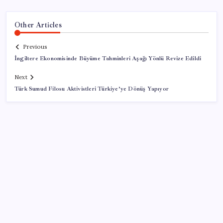
Other Articles
Previous
İngiltere Ekonomisinde Büyüme Tahminleri Aşağı Yönlü Revize Edildi
Next
Türk Sumud Filosu Aktivistleri Türkiye’ye Dönüş Yapıyor
SON YAZILAR
Euro banknotları baştan aşağı yenileniyor: Avrupa