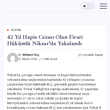
Skip
to
content
EĞITIM
42 Yıl Hapis Cezası Olan Firari
Hükümlü Niksar’da Yakalandı
42
By
Mehmet Koç
yorumlar kapalı
Yıl
22 Mayıs 2026
1 Min Read
Hapis
Cezası
Olan
Tokat’ta, çocuğa cinsel istismar ve kişiyi hürriyetinden
Firari
yoksun kılma suçlarından toplamda 42 yıl hapis cezasına
Hükümlü
Niksar’da
çarptırılan firari hükümlü M.Ç. güvenlik güçleri tarafından
Yakalandı
yakalandı. Tokat Valiliği’nin yaptığı açıklamada, 12 yaşından
için
büyük bir çocuğa yönelik nitelikli cinsel istismar suçu
nedeniyle 27 yıl ve cebir, tehdit ya da hile ile kişiyi
hürriyetinden yoksun kılma suçundan 15 yıl olmak üzere
kesinleşmiş cezası bulunan M.Ç.’nin yakalanması için Tokat İl